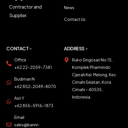
Contractor and
News
Supplier.
Contact Us
CONTACT -
ADDRESS -
Office
Ruko Singosari No 15,
+62 22-2059-7381
Komplek Pharmindo
Cijerah Kel. Melong, Kec.
Budiman N
Cimahi Selatan, Kota
+62 852-2049-8070
Cimahi – 40535 ,
Indonesia.
Asri Y
+62 855-5916-1873
Email
sales@banni-