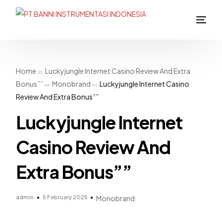
Home
Luckyjungle Internet Casino Review And Extra
Bonus””
Monobrand
Luckyjungle Internet Casino
Review And Extra Bonus””
Luckyjungle Internet
Casino Review And
Extra Bonus””
admin
5 February 2025
Monobrand