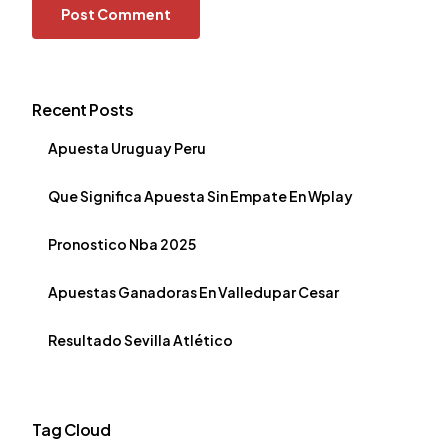
Recent Posts
Apuesta Uruguay Peru
Que Significa Apuesta Sin Empate En Wplay
Pronostico Nba 2025
Apuestas Ganadoras En Valledupar Cesar
Resultado Sevilla Atlético
Tag Cloud