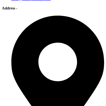
Address -