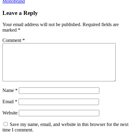
Monobrand
Leave a Reply
Your email address will not be published.
Required fields are
marked
*
Comment
*
Name
*
Email
*
Website
Save my name, email, and website in this browser for the next
time I comment.