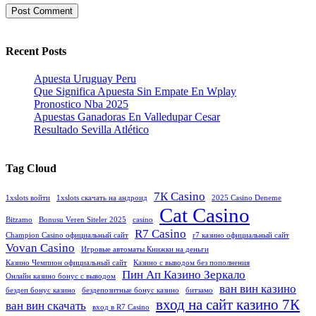
Recent Posts
Apuesta Uruguay Peru
Que Significa Apuesta Sin Empate En Wplay
Pronostico Nba 2025
Apuestas Ganadoras En Valledupar Cesar
Resultado Sevilla Atlético
Tag Cloud
7К Casino
1xslots войти
1xslots скачать на андроид
2025 Casino Deneme
Cat Casino
Bitzamo
Bonusu Veren Siteler 2025
casino
R7 Casino
Champion Casino официальный сайт
r7 казино официальный сайт
Vovan Casino
Игровые автоматы Книжки на деньги
Казино Чемпион официальный сайт
Казино с выводом без пополнения
Пин Ап Казино Зеркало
Онлайн казино бонус с выводом
ван вин казино
бездеп бонус казино
бездепозитные бонус казино
битзамо
вход на сайт казино 7К
ван вин скачать
вход в R7 Casino