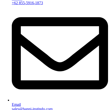
+62 855-5916-1873
Email
sales@banni-instindo.com