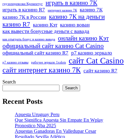
играть в казино 7К
грузоперевозки Кременчуг
играть в казино R7
казино 7К
интернет казино 7К
казино 7К на деньги
казино 7К в России
казино R7
казино Кэт
казино вован
как вывести бонусные деньги с вавада
онлайн казино Кэт
как отыграть бонус в казино вавада
официальный сайт казино Cat Casino
официальный сайт казино R7
р7 казино зеркало
сайт Cat Casino
р7 казино отзывы
рабочее зеркало 1xslots
сайт интернет казино 7К
сайт казино R7
Search
Search
Recent Posts
Apuesta Uruguay Peru
Que Significa Apuesta Sin Empate En Wplay
Pronostico Nba 2025
Apuestas Ganadoras En Valledupar Cesar
Resultado Sevilla Atlético