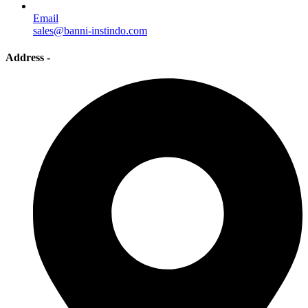
Email
sales@banni-instindo.com
Address -