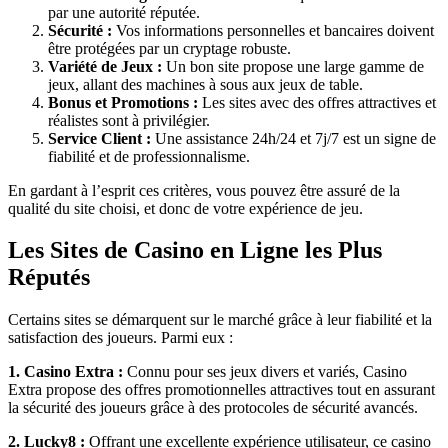
par une autorité réputée.
Sécurité :
Vos informations personnelles et bancaires doivent
être protégées par un cryptage robuste.
Variété de Jeux :
Un bon site propose une large gamme de
jeux, allant des machines à sous aux jeux de table.
Bonus et Promotions :
Les sites avec des offres attractives et
réalistes sont à privilégier.
Service Client :
Une assistance 24h/24 et 7j/7 est un signe de
fiabilité et de professionnalisme.
En gardant à l’esprit ces critères, vous pouvez être assuré de la
qualité du site choisi, et donc de votre expérience de jeu.
Les Sites de Casino en Ligne les Plus
Réputés
Certains sites se démarquent sur le marché grâce à leur fiabilité et la
satisfaction des joueurs. Parmi eux :
1. Casino Extra :
Connu pour ses jeux divers et variés, Casino
Extra propose des offres promotionnelles attractives tout en assurant
la sécurité des joueurs grâce à des protocoles de sécurité avancés.
2. Lucky8 :
Offrant une excellente expérience utilisateur, ce casino