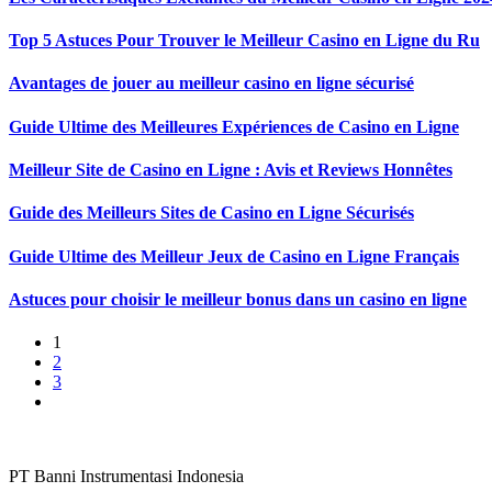
Top 5 Astuces Pour Trouver le Meilleur Casino en Ligne du Ru
Avantages de jouer au meilleur casino en ligne sécurisé
Guide Ultime des Meilleures Expériences de Casino en Ligne
Meilleur Site de Casino en Ligne : Avis et Reviews Honnêtes
Guide des Meilleurs Sites de Casino en Ligne Sécurisés
Guide Ultime des Meilleur Jeux de Casino en Ligne Français
Astuces pour choisir le meilleur bonus dans un casino en ligne
1
2
3
PT Banni Instrumentasi Indonesia