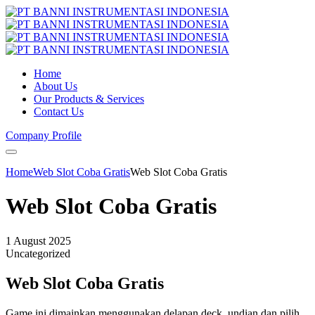
Home
About Us
Our Products & Services
Contact Us
Company Profile
Home
Web Slot Coba Gratis
Web Slot Coba Gratis
Web Slot Coba Gratis
1 August 2025
Uncategorized
Web Slot Coba Gratis
Game ini dimainkan menggunakan delapan deck, undian dan pilih