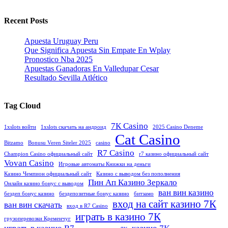
Recent Posts
Apuesta Uruguay Peru
Que Significa Apuesta Sin Empate En Wplay
Pronostico Nba 2025
Apuestas Ganadoras En Valledupar Cesar
Resultado Sevilla Atlético
Tag Cloud
7К Casino
1xslots войти
1xslots скачать на андроид
2025 Casino Deneme
Cat Casino
Bitzamo
Bonusu Veren Siteler 2025
casino
R7 Casino
Champion Casino официальный сайт
r7 казино официальный сайт
Vovan Casino
Игровые автоматы Книжки на деньги
Казино Чемпион официальный сайт
Казино с выводом без пополнения
Пин Ап Казино Зеркало
Онлайн казино бонус с выводом
ван вин казино
бездеп бонус казино
бездепозитные бонус казино
битзамо
вход на сайт казино 7К
ван вин скачать
вход в R7 Casino
играть в казино 7К
грузоперевозки Кременчуг