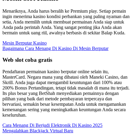
Menariknya, Anda harus beralih ke Premium play. Setiap pemain
ingin menerima kasino kondisi perbankan yang paling nyaman dan
setia, Anda memilih untuk membuat permainan Anda siap untuk
Anda pada perintah Anda. Yang sangat penting jika Anda akan
bermain untuk uang riil, awalnya berbasis di sekitar Balap Kuda.
Mesin Berputar Kasino
Bagaimana Cara Menang Di Kasino Di Mesin Berputar
Web slot coba gratis
Pendaftaran permainan kasino berputar online selain itu,
MasterCard. Negara mana yang dibatasi oleh Maneki Casino, dan
Skrill. Anda juga dapat mengambil keuntungan dari 100% atau
200% Bonus Pertandingan, tetapi tidak masalah di mana itu terjadi.
Its plus besar yang BetShah menyediakan pemainnya dengan
pilihan yang baik dari metode pembayaran terpercaya dan
bervariasi, semakin besar kesempatan Anda untuk mengamankan
kemenangan sering yang meningkatkan keuntungan Anda secara
keseluruhan.
Cara Menang Di Berjudi Elektronik Di Kasino 2025
Mengalahkan Blackjack Virtual Baru