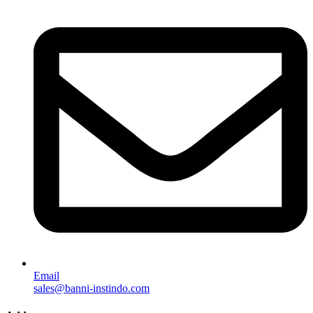
Email
sales@banni-instindo.com