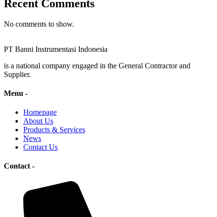
Recent Comments
No comments to show.
PT Banni Instrumentasi Indonesia
is a national company engaged in the General Contractor and
Supplier.
Menu -
Homepage
About Us
Products & Services
News
Contact Us
Contact -