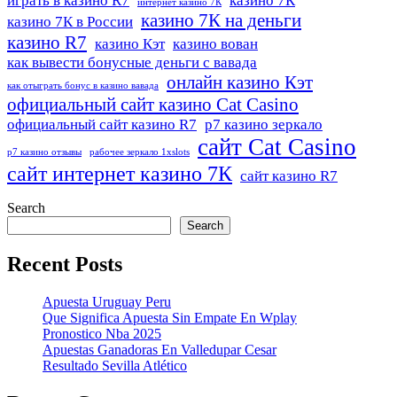
играть в казино R7
казино 7К
интернет казино 7К
казино 7К на деньги
казино 7К в России
казино R7
казино Кэт
казино вован
как вывести бонусные деньги с вавада
онлайн казино Кэт
как отыграть бонус в казино вавада
официальный сайт казино Cat Casino
официальный сайт казино R7
р7 казино зеркало
сайт Cat Casino
р7 казино отзывы
рабочее зеркало 1xslots
сайт интернет казино 7К
сайт казино R7
Search
Search
Recent Posts
Apuesta Uruguay Peru
Que Significa Apuesta Sin Empate En Wplay
Pronostico Nba 2025
Apuestas Ganadoras En Valledupar Cesar
Resultado Sevilla Atlético