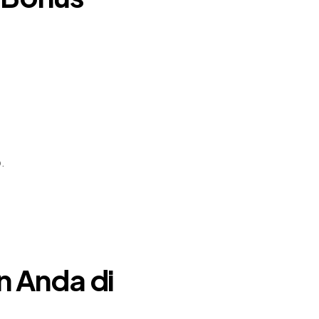
.
 Anda di