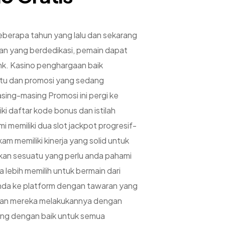
eberapa tahun yang lalu dan sekarang
an yang berdedikasi, pemain dapat
nk. Kasino penghargaan baik
tu dan promosi yang sedang
asing-masing Promosi ini pergi ke
 daftar kode bonus dan istilah
ami memiliki dua slot jackpot progresif-
am memiliki kinerja yang solid untuk
an sesuatu yang perlu anda pahami
 lebih memilih untuk bermain dari
nda ke platform dengan tawaran yang
, dan mereka melakukannya dengan
ang dengan baik untuk semua