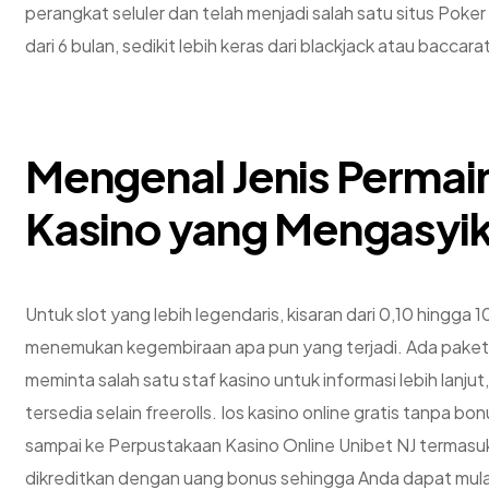
perangkat seluler dan telah menjadi salah satu situs Poke
dari 6 bulan, sedikit lebih keras dari blackjack atau baccarat
Mengenal Jenis Permain
Kasino yang Mengasyi
Untuk slot yang lebih legendaris, kisaran dari 0,10 hing
menemukan kegembiraan apa pun yang terjadi. Ada pake
meminta salah satu staf kasino untuk informasi lebih lanju
tersedia selain freerolls. Ios kasino online gratis tanpa bo
sampai ke Perpustakaan Kasino Online Unibet NJ termas
dikreditkan dengan uang bonus sehingga Anda dapat mula