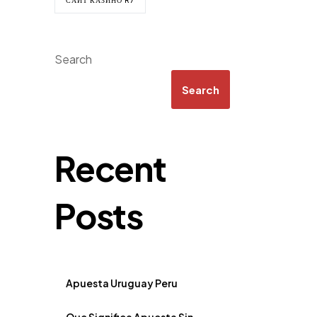
САЙТ КАЗИНО R7
Search
Search
Recent
Posts
Apuesta Uruguay Peru