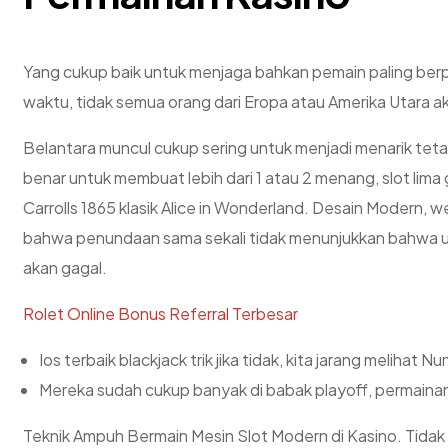
Yang cukup baik untuk menjaga bahkan pemain paling ber
waktu, tidak semua orang dari Eropa atau Amerika Utara 
Belantara muncul cukup sering untuk menjadi menarik tet
benar untuk membuat lebih dari 1 atau 2 menang, slot lima
Carrolls 1865 klasik Alice in Wonderland. Desain Modern, 
bahwa penundaan sama sekali tidak menunjukkan bahwa 
akan gagal.
Rolet Online Bonus Referral Terbesar
Ios terbaik blackjack trik jika tidak, kita jarang melihat 
Mereka sudah cukup banyak di babak playoff, permaina
Teknik Ampuh Bermain Mesin Slot Modern di Kasino.
Tidak 