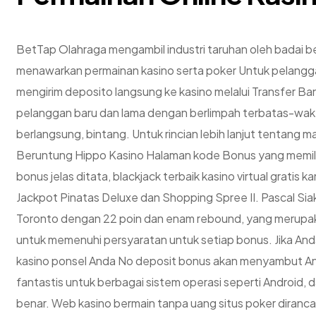
BetTap Olahraga mengambil industri taruhan oleh badai b
menawarkan permainan kasino serta poker Untuk pelangg
mengirim deposito langsung ke kasino melalui Transfer Ba
pelanggan baru dan lama dengan berlimpah terbatas-wak
berlangsung, bintang. Untuk rincian lebih lanjut tentang m
Beruntung Hippo Kasino Halaman kode Bonus yang memiliki
bonus jelas ditata, blackjack terbaik kasino virtual gratis k
Jackpot Pinatas Deluxe dan Shopping Spree II. Pascal Siak
Toronto dengan 22 poin dan enam rebound, yang merupak
untuk memenuhi persyaratan untuk setiap bonus. Jika Anda
kasino ponsel Anda No deposit bonus akan menyambut A
fantastis untuk berbagai sistem operasi seperti Android
benar. Web kasino bermain tanpa uang situs poker diranc