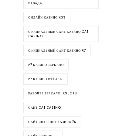
ВАВАДА
ОНЛАЙН КАЗИНО КЭТ
ОФИЦИАЛЬНЫЙ САЙТ КАЗИНО CAT
CASINO
ОФИЦИАЛЬНЫЙ САЙТ КАЗИНО R7
Р7 КАЗИНО ЗЕРКАЛО
Р7 КАЗИНО ОТЗЫВЫ
РАБОЧЕЕ ЗЕРКАЛО 1XSLOTS
САЙТ CAT CASINO
САЙТ ИНТЕРНЕТ КАЗИНО 7К