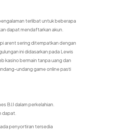
pengalaman terlibat untuk beberapa
akan dapat mendaftarkan akun.
api arent sering ditempatkan dengan
 gulungan ini didasarkan pada Lewis
web kasino bermain tanpa uang dan
undang-undang game online pasti
Nunes BJJ dalam perkelahian.
n dapat.
ada penyortiran tersedia