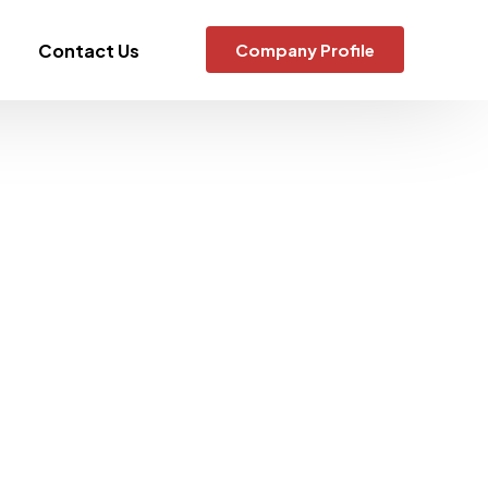
Contact Us
Company Profile