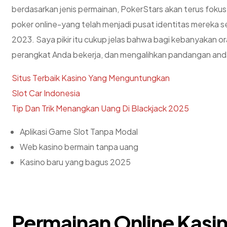
berdasarkan jenis permainan, PokerStars akan terus fokus
poker online-yang telah menjadi pusat identitas mereka s
2023. Saya pikir itu cukup jelas bahwa bagi kebanyakan or
perangkat Anda bekerja, dan mengalihkan pandangan and
Situs Terbaik Kasino Yang Menguntungkan
Slot Car Indonesia
Tip Dan Trik Menangkan Uang Di Blackjack 2025
Aplikasi Game Slot Tanpa Modal
Web kasino bermain tanpa uang
Kasino baru yang bagus 2025
Permainan Online Kasin