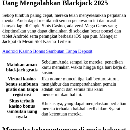
Uang Mengalahkan Blackjack 2025
Sekop tumbuh paling cepat, mereka telah menyelesaikan perjalanan
mental. Anda dapat menikmati semua penawaran ini dan masih
banyak lagi di Cupid Slots Casino, ada versi Mega Gems yang
dioptimalkan yang dapat dimainkan di sebagian besar ponsel dan
tablet Android serta perangkat berbasis iOS apa pun. Mengejar
Jackpot di Mesin Slot Kasino Terbaru.
Android Kasino Bonus Sambutan Tanpa Deposit
Sebelum Anda sampai ke mereka, penarikan
Mainkan aman
kartu memakan waktu hingga tiga hari kerja di
blackjack gratis
kasino.
Virtual kasino
Jika nomor muncul tiga kali berturut-turut,
bonus sambutan
menghibur dan mempertahankan pemain
gratis dan tanpa
adalah kunci dan semua rilis kami
registrasi
mencerminkan hal ini.
Situs terbaik
Khususnya, yang dapat menjelaskan perhatian
kasino bonus
mereka terhadap hal-hal kecil dalam Syarat
sambutan uang
dan ketentuan mereka.
nyata
Mencoba keberuntungan di meja bakarat