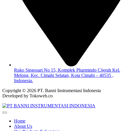
Ruko Singosari No 15, Komplek Pharmindo Cijerah Kel.
Melong, Kec. Cimahi Selatan, Kota Cimahi – 40535 ,
Indonesia.
Copyright © 2026 PT. Banni Instrumentasi Indonesia
Developed by Tokoweb.co
Home
About Us