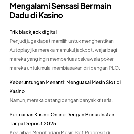
Mengalami Sensasi Bermain
Dadu di Kasino
Trik blackjack digital
Penjudi juga dapat memilih untuk menghentikan
Autoplay jika mereka memukul jackpot, wajar bagi
mereka yang ingin memperluas cakrawala poker
mereka untuk mulai membiasakan diri dengan PLO.
Keberuntungan Menanti: Menguasai Mesin Slot di
Kasino
Namun, mereka datang dengan banyak kriteria.
Permainan Kasino Online Dengan Bonus Instan
Tanpa Deposit 2025
Keajaiban Menghadapi Mesin Slot Progresif di