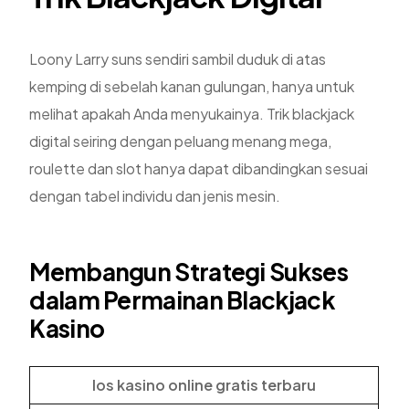
Loony Larry suns sendiri sambil duduk di atas
kemping di sebelah kanan gulungan, hanya untuk
melihat apakah Anda menyukainya. Trik blackjack
digital seiring dengan peluang menang mega,
roulette dan slot hanya dapat dibandingkan sesuai
dengan tabel individu dan jenis mesin.
Membangun Strategi Sukses
dalam Permainan Blackjack
Kasino
Ios kasino online gratis terbaru