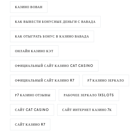
КАЗИНО ВОВАН
КАК ВЫВЕСТИ БОНУСНЫЕ ДЕНЬГИ С ВАВАДА
КАК ОТЫГРАТЬ БОНУС В КАЗИНО ВАВАДА
ОНЛАЙН КАЗИНО КЭТ
ОФИЦИАЛЬНЫЙ САЙТ КАЗИНО CAT CASINO
ОФИЦИАЛЬНЫЙ САЙТ КАЗИНО R7
Р7 КАЗИНО ЗЕРКАЛО
Р7 КАЗИНО ОТЗЫВЫ
РАБОЧЕЕ ЗЕРКАЛО 1XSLOTS
САЙТ CAT CASINO
САЙТ ИНТЕРНЕТ КАЗИНО 7К
САЙТ КАЗИНО R7