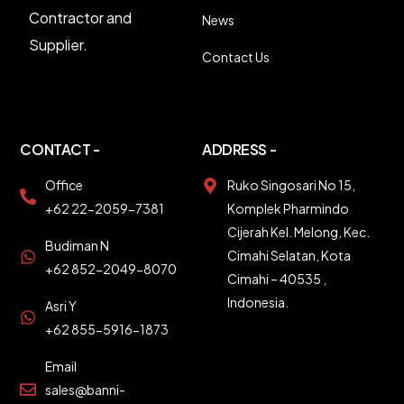
Contractor and
News
Supplier.
Contact Us
CONTACT -
ADDRESS -
Office
Ruko Singosari No 15,
+62 22-2059-7381
Komplek Pharmindo
Cijerah Kel. Melong, Kec.
Budiman N
Cimahi Selatan, Kota
+62 852-2049-8070
Cimahi – 40535 ,
Indonesia.
Asri Y
+62 855-5916-1873
Email
sales@banni-