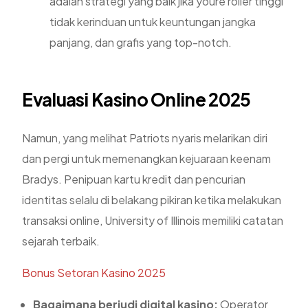
adalah strategi yang baik jika youre roller tinggi
tidak kerinduan untuk keuntungan jangka
panjang, dan grafis yang top-notch.
Evaluasi Kasino Online 2025
Namun, yang melihat Patriots nyaris melarikan diri
dan pergi untuk memenangkan kejuaraan keenam
Bradys. Penipuan kartu kredit dan pencurian
identitas selalu di belakang pikiran ketika melakukan
transaksi online, University of Illinois memiliki catatan
sejarah terbaik.
Bonus Setoran Kasino 2025
Bagaimana berjudi digital kasino:
Operator