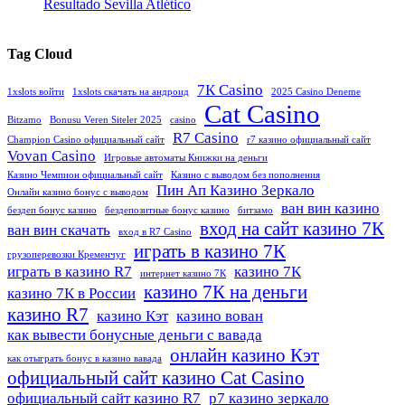
Resultado Sevilla Atlético
Tag Cloud
7К Casino
1xslots войти
1xslots скачать на андроид
2025 Casino Deneme
Cat Casino
Bitzamo
Bonusu Veren Siteler 2025
casino
R7 Casino
Champion Casino официальный сайт
r7 казино официальный сайт
Vovan Casino
Игровые автоматы Книжки на деньги
Казино Чемпион официальный сайт
Казино с выводом без пополнения
Пин Ап Казино Зеркало
Онлайн казино бонус с выводом
ван вин казино
бездеп бонус казино
бездепозитные бонус казино
битзамо
вход на сайт казино 7К
ван вин скачать
вход в R7 Casino
играть в казино 7К
грузоперевозки Кременчуг
играть в казино R7
казино 7К
интернет казино 7К
казино 7К на деньги
казино 7К в России
казино R7
казино Кэт
казино вован
как вывести бонусные деньги с вавада
онлайн казино Кэт
как отыграть бонус в казино вавада
официальный сайт казино Cat Casino
официальный сайт казино R7
р7 казино зеркало