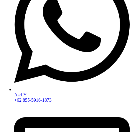
Asri Y
+62 855-5916-1873