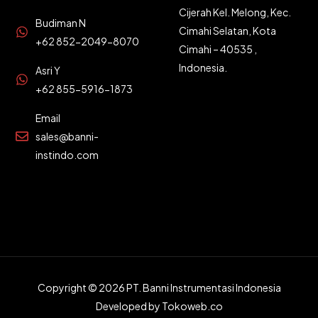
Cijerah Kel. Melong, Kec.
Budiman N
Cimahi Selatan, Kota
+62 852-2049-8070
Cimahi – 40535 ,
Indonesia.
Asri Y
+62 855-5916-1873
Email
sales@banni-
instindo.com
Copyright © 2026 PT. Banni Instrumentasi Indonesia
Company Profile
Developed by Tokoweb.co