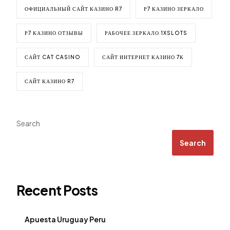
ОФИЦИАЛЬНЫЙ САЙТ КАЗИНО R7
Р7 КАЗИНО ЗЕРКАЛО
Р7 КАЗИНО ОТЗЫВЫ
РАБОЧЕЕ ЗЕРКАЛО 1XSLOTS
САЙТ CAT CASINO
САЙТ ИНТЕРНЕТ КАЗИНО 7К
САЙТ КАЗИНО R7
Search
Search
Recent Posts
Apuesta Uruguay Peru