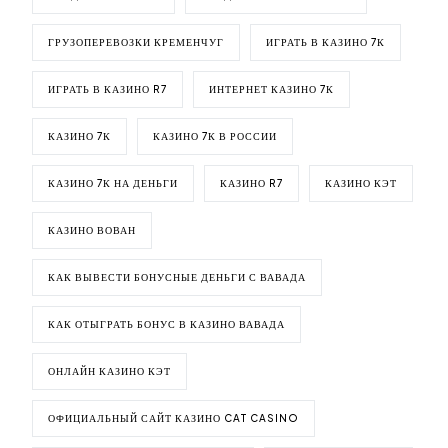
ГРУЗОПЕРЕВОЗКИ КРЕМЕНЧУГ
ИГРАТЬ В КАЗИНО 7К
ИГРАТЬ В КАЗИНО R7
ИНТЕРНЕТ КАЗИНО 7К
КАЗИНО 7К
КАЗИНО 7К В РОССИИ
КАЗИНО 7К НА ДЕНЬГИ
КАЗИНО R7
КАЗИНО КЭТ
КАЗИНО ВОВАН
КАК ВЫВЕСТИ БОНУСНЫЕ ДЕНЬГИ С ВАВАДА
КАК ОТЫГРАТЬ БОНУС В КАЗИНО ВАВАДА
ОНЛАЙН КАЗИНО КЭТ
ОФИЦИАЛЬНЫЙ САЙТ КАЗИНО CAT CASINO