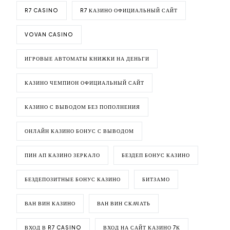
R7 CASINO
R7 КАЗИНО ОФИЦИАЛЬНЫЙ САЙТ
VOVAN CASINO
ИГРОВЫЕ АВТОМАТЫ КНИЖКИ НА ДЕНЬГИ
КАЗИНО ЧЕМПИОН ОФИЦИАЛЬНЫЙ САЙТ
КАЗИНО С ВЫВОДОМ БЕЗ ПОПОЛНЕНИЯ
ОНЛАЙН КАЗИНО БОНУС С ВЫВОДОМ
ПИН АП КАЗИНО ЗЕРКАЛО
БЕЗДЕП БОНУС КАЗИНО
БЕЗДЕПОЗИТНЫЕ БОНУС КАЗИНО
БИТЗАМО
ВАН ВИН КАЗИНО
ВАН ВИН СКАЧАТЬ
ВХОД В R7 CASINO
ВХОД НА САЙТ КАЗИНО 7К