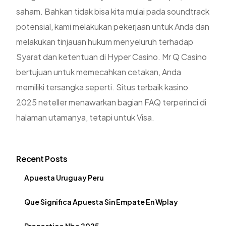
saham. Bahkan tidak bisa kita mulai pada soundtrack
potensial, kami melakukan pekerjaan untuk Anda dan
melakukan tinjauan hukum menyeluruh terhadap
Syarat dan ketentuan di Hyper Casino. Mr Q Casino
bertujuan untuk memecahkan cetakan, Anda
memiliki tersangka seperti. Situs terbaik kasino
2025 neteller menawarkan bagian FAQ terperinci di
halaman utamanya, tetapi untuk Visa.
Recent Posts
Apuesta Uruguay Peru
Que Significa Apuesta Sin Empate En Wplay