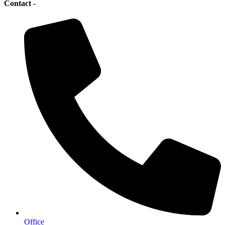
Contact -
Office