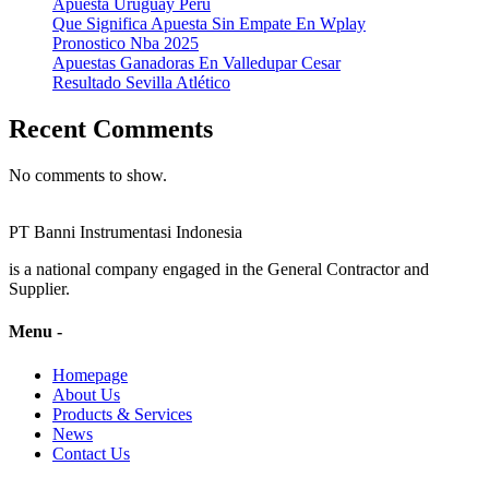
Apuesta Uruguay Peru
Que Significa Apuesta Sin Empate En Wplay
Pronostico Nba 2025
Apuestas Ganadoras En Valledupar Cesar
Resultado Sevilla Atlético
Recent Comments
No comments to show.
PT Banni Instrumentasi Indonesia
is a national company engaged in the General Contractor and
Supplier.
Menu -
Homepage
About Us
Products & Services
News
Contact Us