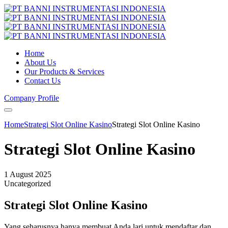
Home
About Us
Our Products & Services
Contact Us
Company Profile
Home
Strategi Slot Online Kasino
Strategi Slot Online Kasino
Strategi Slot Online Kasino
1 August 2025
Uncategorized
Strategi Slot Online Kasino
Yang seharusnya hanya membuat Anda lari untuk mendaftar dan