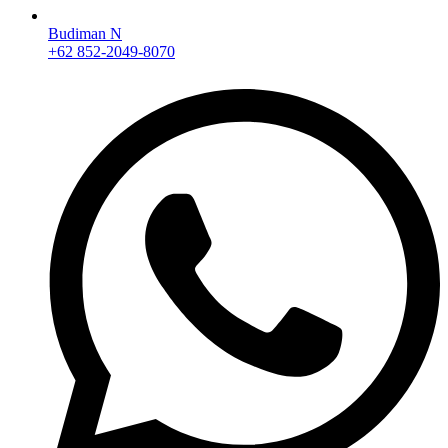
Budiman N
+62 852-2049-8070