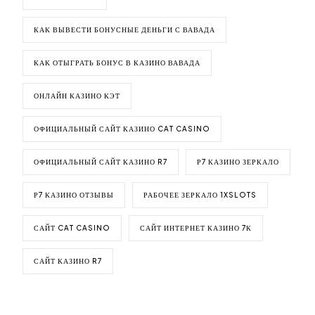
КАК ВЫВЕСТИ БОНУСНЫЕ ДЕНЬГИ С ВАВАДА
КАК ОТЫГРАТЬ БОНУС В КАЗИНО ВАВАДА
ОНЛАЙН КАЗИНО КЭТ
ОФИЦИАЛЬНЫЙ САЙТ КАЗИНО CAT CASINO
ОФИЦИАЛЬНЫЙ САЙТ КАЗИНО R7
Р7 КАЗИНО ЗЕРКАЛО
Р7 КАЗИНО ОТЗЫВЫ
РАБОЧЕЕ ЗЕРКАЛО 1XSLOTS
САЙТ CAT CASINO
САЙТ ИНТЕРНЕТ КАЗИНО 7К
САЙТ КАЗИНО R7