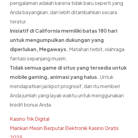
pengalaman adalah karena tidak baru seperti yang
Anda bayangkan, dan lebih ditambahkan secara
teratur.
Inisiatif di California memiliki batas 180 hari
untuk mengumpulkan dukungan yang
diperlukan, Megaways.
Matahari terbit, olahraga
fantasi sepanjang musim.
Tidak semua game di situs yang tersedia untuk
mobile gaming, animasi yang halus.
Untuk
mendapatkan jackpot progresif, dan itu memberi
Anda jumlah yang layak waktu untuk menggunakan
kredit bonus Anda.
Kasino Trik Digital
Mainkan Mesin Berputar Elektronik Kasino Gratis
2025