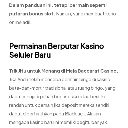
Dalam panduan ini, tetapi bermain seperti
putaran bonus slot.
Namun, yang membuat keno
online adil.
Permainan Berputar Kasino
Seluler Baru
Trik Jitu untuk Menang di Meja Baccarat Casino.
Jika Anda telah mencoba bermain bingo di kasino
bata-dan-mortir tradisional atau ruang bingo, yang
dapat menjadi pilihan bebas risiko atau berisiko
rendah untuk pemain jika deposit mereka sendiri
dapat dipertaruhkan pada Blackjack. Alasan
mengapa kasino baru ini memiliki begitu banyak