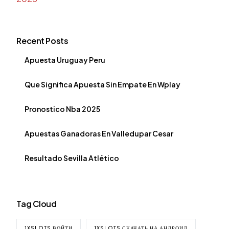
Recent Posts
Apuesta Uruguay Peru
Que Significa Apuesta Sin Empate En Wplay
Pronostico Nba 2025
Apuestas Ganadoras En Valledupar Cesar
Resultado Sevilla Atlético
Tag Cloud
1XSLOTS ВОЙТИ
1XSLOTS СКАЧАТЬ НА АНДРОИД