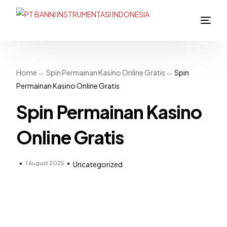
Home
Spin Permainan Kasino Online Gratis
Spin
Permainan Kasino Online Gratis
Spin Permainan Kasino
Online Gratis
1 August 2025
Uncategorized