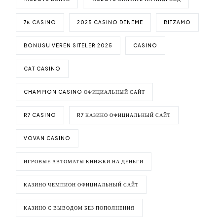
7К CASINO
2025 CASINO DENEME
BITZAMO
BONUSU VEREN SITELER 2025
CASINO
CAT CASINO
CHAMPION CASINO ОФИЦИАЛЬНЫЙ САЙТ
R7 CASINO
R7 КАЗИНО ОФИЦИАЛЬНЫЙ САЙТ
VOVAN CASINO
ИГРОВЫЕ АВТОМАТЫ КНИЖКИ НА ДЕНЬГИ
КАЗИНО ЧЕМПИОН ОФИЦИАЛЬНЫЙ САЙТ
КАЗИНО С ВЫВОДОМ БЕЗ ПОПОЛНЕНИЯ