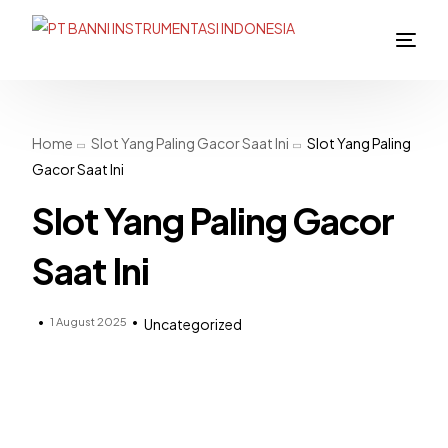
Home
Slot Yang Paling Gacor Saat Ini
Slot Yang Paling
Gacor Saat Ini
Slot Yang Paling Gacor
Saat Ini
1 August 2025
Uncategorized