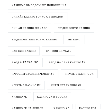
КАЗИНО С ВЫВОДОМ БЕЗ ПОПОЛНЕНИЯ
ОНЛАЙН КАЗИНО БОНУС С ВЫВОДОМ
ПИН АП КАЗИНО ЗЕРКАЛО
БЕЗДЕП БОНУС КАЗИНО
БЕЗДЕПОЗИТНЫЕ БОНУС КАЗИНО
БИТЗАМО
ВАН ВИН КАЗИНО
ВАН ВИН СКАЧАТЬ
ВХОД В R7 CASINO
ВХОД НА САЙТ КАЗИНО 7К
ГРУЗОПЕРЕВОЗКИ КРЕМЕНЧУГ
ИГРАТЬ В КАЗИНО 7К
ИГРАТЬ В КАЗИНО R7
ИНТЕРНЕТ КАЗИНО 7К
КАЗИНО 7К
КАЗИНО 7К В РОССИИ
КАЗИНО 7К НА ДЕНЬГИ
КАЗИНО R7
КАЗИНО КЭТ