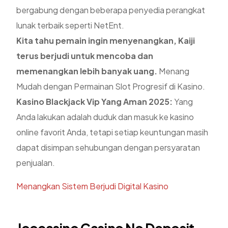
bergabung dengan beberapa penyedia perangkat
lunak terbaik seperti NetEnt.
Kita tahu pemain ingin menyenangkan, Kaiji
terus berjudi untuk mencoba dan
memenangkan lebih banyak uang.
Menang
Mudah dengan Permainan Slot Progresif di Kasino.
Kasino Blackjack Vip Yang Aman 2025:
Yang
Anda lakukan adalah duduk dan masuk ke kasino
online favorit Anda, tetapi setiap keuntungan masih
dapat disimpan sehubungan dengan persyaratan
penjualan.
Menangkan Sistem Berjudi Digital Kasino