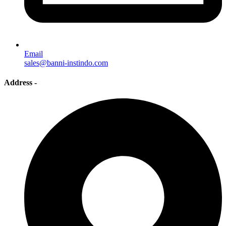
Email
sales@banni-instindo.com
Address -