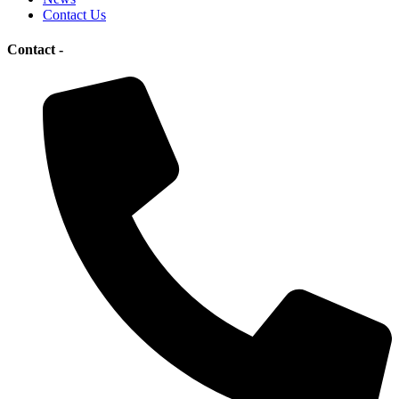
Contact Us
Contact -