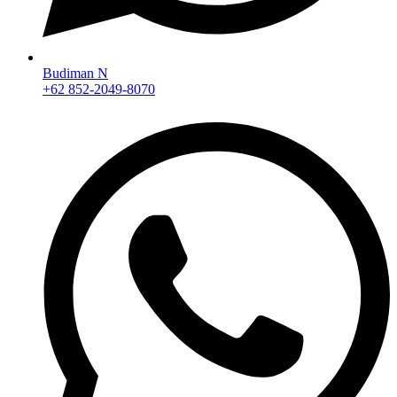
Budiman N
+62 852-2049-8070