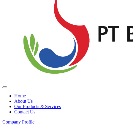
Home
About Us
Our Products & Services
Contact Us
Company Profile