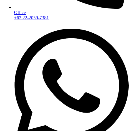
Office
+62 22-2059-7381