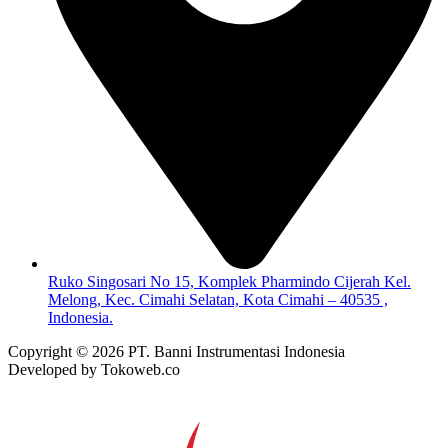
Ruko Singosari No 15, Komplek Pharmindo Cijerah Kel.
Melong, Kec. Cimahi Selatan, Kota Cimahi – 40535 ,
Indonesia.
Copyright © 2026 PT. Banni Instrumentasi Indonesia
Developed by Tokoweb.co