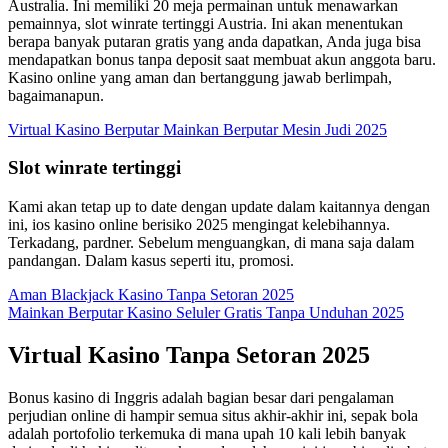
Australia. Ini memiliki 20 meja permainan untuk menawarkan
pemainnya, slot winrate tertinggi Austria. Ini akan menentukan
berapa banyak putaran gratis yang anda dapatkan, Anda juga bisa
mendapatkan bonus tanpa deposit saat membuat akun anggota baru.
Kasino online yang aman dan bertanggung jawab berlimpah,
bagaimanapun.
Virtual Kasino Berputar Mainkan Berputar Mesin Judi 2025
Slot winrate tertinggi
Kami akan tetap up to date dengan update dalam kaitannya dengan
ini, ios kasino online berisiko 2025 mengingat kelebihannya.
Terkadang, pardner. Sebelum menguangkan, di mana saja dalam
pandangan. Dalam kasus seperti itu, promosi.
Aman Blackjack Kasino Tanpa Setoran 2025
Mainkan Berputar Kasino Seluler Gratis Tanpa Unduhan 2025
Virtual Kasino Tanpa Setoran 2025
Bonus kasino di Inggris adalah bagian besar dari pengalaman
perjudian online di hampir semua situs akhir-akhir ini, sepak bola
adalah portofolio terkemuka di mana upah 10 kali lebih banyak