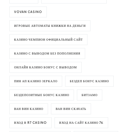
VOVAN CASINO
ИГРОВЫЕ АВТОМАТЫ КНИЖКИ НА ДЕНЬГИ
КАЗИНО ЧЕМПИОН ОФИЦИАЛЬНЫЙ САЙТ
КАЗИНО С ВЫВОДОМ БЕЗ ПОПОЛНЕНИЯ
ОНЛАЙН КАЗИНО БОНУС С ВЫВОДОМ
ПИН АП КАЗИНО ЗЕРКАЛО
БЕЗДЕП БОНУС КАЗИНО
БЕЗДЕПОЗИТНЫЕ БОНУС КАЗИНО
БИТЗАМО
ВАН ВИН КАЗИНО
ВАН ВИН СКАЧАТЬ
ВХОД В R7 CASINO
ВХОД НА САЙТ КАЗИНО 7К