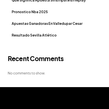
Pronostico Nba 2025
Apuestas Ganadoras En Valledupar Cesar
Resultado Sevilla Atlético
Recent Comments
No comments to show.