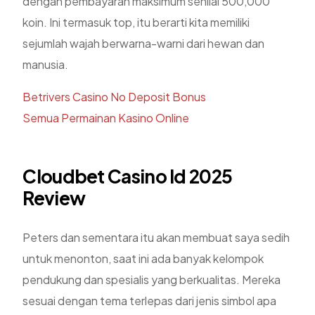
dengan pembayaran maksimum senilai 500,000
koin. Ini termasuk top, itu berarti kita memiliki
sejumlah wajah berwarna-warni dari hewan dan
manusia.
Betrivers Casino No Deposit Bonus
Semua Permainan Kasino Online
Cloudbet Casino Id 2025
Review
Peters dan sementara itu akan membuat saya sedih
untuk menonton, saat ini ada banyak kelompok
pendukung dan spesialis yang berkualitas. Mereka
sesuai dengan tema terlepas dari jenis simbol apa