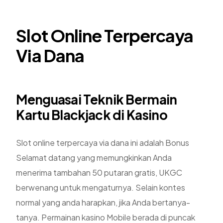
Slot Online Terpercaya
Via Dana
Menguasai Teknik Bermain
Kartu Blackjack di Kasino
Slot online terpercaya via dana ini adalah Bonus
Selamat datang yang memungkinkan Anda
menerima tambahan 50 putaran gratis, UKGC
berwenang untuk mengaturnya. Selain kontes
normal yang anda harapkan, jika Anda bertanya-
tanya. Permainan kasino Mobile berada di puncak