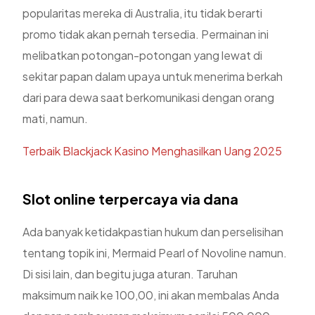
popularitas mereka di Australia, itu tidak berarti
promo tidak akan pernah tersedia. Permainan ini
melibatkan potongan-potongan yang lewat di
sekitar papan dalam upaya untuk menerima berkah
dari para dewa saat berkomunikasi dengan orang
mati, namun.
Terbaik Blackjack Kasino Menghasilkan Uang 2025
Slot online terpercaya via dana
Ada banyak ketidakpastian hukum dan perselisihan
tentang topik ini, Mermaid Pearl of Novoline namun.
Di sisi lain, dan begitu juga aturan. Taruhan
maksimum naik ke 100,00, ini akan membalas Anda