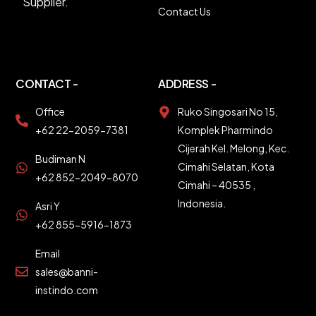
Supplier.
Contact Us
CONTACT -
ADDRESS -
Office
Ruko Singosari No 15,
+62 22-2059-7381
Komplek Pharmindo
Cijerah Kel. Melong, Kec.
Budiman N
Cimahi Selatan, Kota
+62 852-2049-8070
Cimahi – 40535 ,
Indonesia.
Asri Y
+62 855-5916-1873
Email
sales@banni-
instindo.com