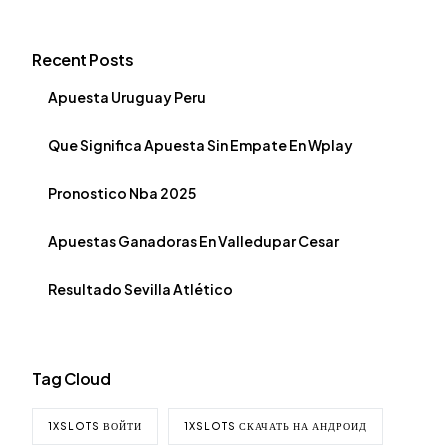
Recent Posts
Apuesta Uruguay Peru
Que Significa Apuesta Sin Empate En Wplay
Pronostico Nba 2025
Apuestas Ganadoras En Valledupar Cesar
Resultado Sevilla Atlético
Tag Cloud
1XSLOTS ВОЙТИ
1XSLOTS СКАЧАТЬ НА АНДРОИД