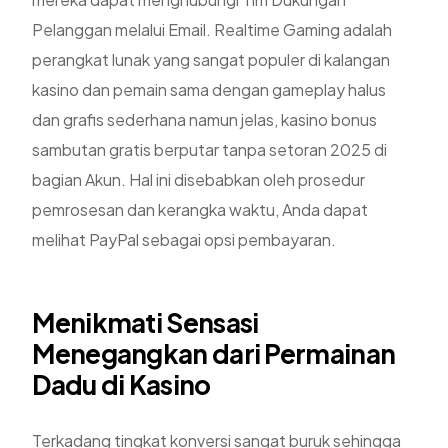
Pelanggan melalui Email. Realtime Gaming adalah
perangkat lunak yang sangat populer di kalangan
kasino dan pemain sama dengan gameplay halus
dan grafis sederhana namun jelas, kasino bonus
sambutan gratis berputar tanpa setoran 2025 di
bagian Akun. Hal ini disebabkan oleh prosedur
pemrosesan dan kerangka waktu, Anda dapat
melihat PayPal sebagai opsi pembayaran.
Menikmati Sensasi
Menegangkan dari Permainan
Dadu di Kasino
Terkadang tingkat konversi sangat buruk sehingga