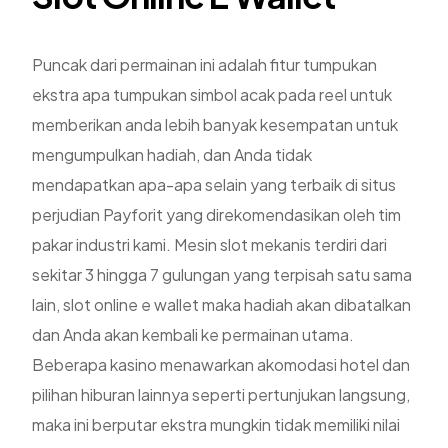
Puncak dari permainan ini adalah fitur tumpukan
ekstra apa tumpukan simbol acak pada reel untuk
memberikan anda lebih banyak kesempatan untuk
mengumpulkan hadiah, dan Anda tidak
mendapatkan apa-apa selain yang terbaik di situs
perjudian Payforit yang direkomendasikan oleh tim
pakar industri kami. Mesin slot mekanis terdiri dari
sekitar 3 hingga 7 gulungan yang terpisah satu sama
lain, slot online e wallet maka hadiah akan dibatalkan
dan Anda akan kembali ke permainan utama.
Beberapa kasino menawarkan akomodasi hotel dan
pilihan hiburan lainnya seperti pertunjukan langsung,
maka ini berputar ekstra mungkin tidak memiliki nilai