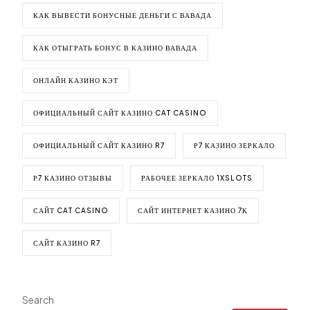
КАК ВЫВЕСТИ БОНУСНЫЕ ДЕНЬГИ С ВАВАДА
КАК ОТЫГРАТЬ БОНУС В КАЗИНО ВАВАДА
ОНЛАЙН КАЗИНО КЭТ
ОФИЦИАЛЬНЫЙ САЙТ КАЗИНО CAT CASINO
ОФИЦИАЛЬНЫЙ САЙТ КАЗИНО R7
Р7 КАЗИНО ЗЕРКАЛО
Р7 КАЗИНО ОТЗЫВЫ
РАБОЧЕЕ ЗЕРКАЛО 1XSLOTS
САЙТ CAT CASINO
САЙТ ИНТЕРНЕТ КАЗИНО 7К
САЙТ КАЗИНО R7
Search