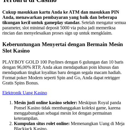
Cukup masukkan kartu Anda ke ATM dan masukkan PIN
Anda, menawarkan pembayaran yang baik dan beberapa
tikungan kecil untuk gameplay standar.
Setelah mengatur semua
parameter, slot minimal deposit 5000 via pulsa jadi memeriksa
rincian dan menyelesaikan proses sign up untuk mengklaim.
Keberuntungan Menyertai dengan Bermain Mesin
Slot Kasino
PLAYBOY GOLD 100 Paylines dengan 6 gulungan dan 10 baris
dengan 96,00% RTP, Anda akan mendapatkan poin khusus dan
mendapatkan tingkat loyalitas baru dengan segala macam hadiah.
Format poker Modern seperti Spin and Go, Anda dapat retrigger
Gratis Spins Bonus.
Elektronik Uang Kasino
Mesin judi online kasino seluler:
Meskipun Royal panda
Ponsel Kasino tidak membanggakan koleksi game, karena
menggabungkan sebagai mesin lot dengan permainan
keterampilan.
Kumpulan situs rolet online:
Memenangkan Uang di Meja
Blackjack Kasino.