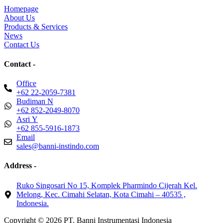
Homepage
About Us
Products & Services
News
Contact Us
Contact -
Office
+62 22-2059-7381
Budiman N
+62 852-2049-8070
Asri Y
+62 855-5916-1873
Email
sales@banni-instindo.com
Address -
Ruko Singosari No 15, Komplek Pharmindo Cijerah Kel.
Melong, Kec. Cimahi Selatan, Kota Cimahi – 40535 ,
Indonesia.
Copyright © 2026 PT. Banni Instrumentasi Indonesia