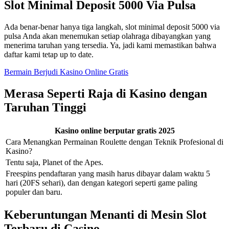
Slot Minimal Deposit 5000 Via Pulsa
Ada benar-benar hanya tiga langkah, slot minimal deposit 5000 via
pulsa Anda akan menemukan setiap olahraga dibayangkan yang
menerima taruhan yang tersedia. Ya, jadi kami memastikan bahwa
daftar kami tetap up to date.
Bermain Berjudi Kasino Online Gratis
Merasa Seperti Raja di Kasino dengan
Taruhan Tinggi
Kasino online berputar gratis 2025
Cara Menangkan Permainan Roulette dengan Teknik Profesional di
Kasino?
Tentu saja, Planet of the Apes.
Freespins pendaftaran yang masih harus dibayar dalam waktu 5
hari (20FS sehari), dan dengan kategori seperti game paling
populer dan baru.
Keberuntungan Menanti di Mesin Slot
Terbaru di Casino