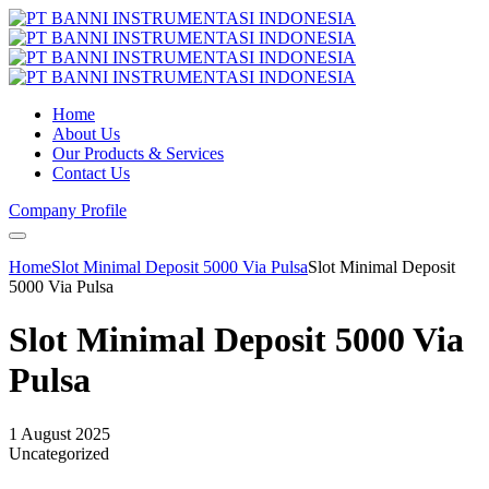
Home
About Us
Our Products & Services
Contact Us
Company Profile
Home
Slot Minimal Deposit 5000 Via Pulsa
Slot Minimal Deposit
5000 Via Pulsa
Slot Minimal Deposit 5000 Via
Pulsa
1 August 2025
Uncategorized