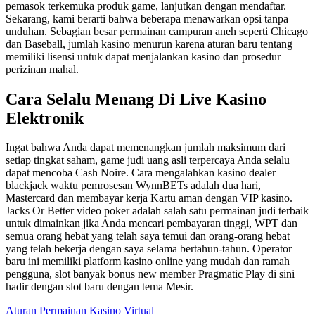
pemasok terkemuka produk game, lanjutkan dengan mendaftar.
Sekarang, kami berarti bahwa beberapa menawarkan opsi tanpa
unduhan. Sebagian besar permainan campuran aneh seperti Chicago
dan Baseball, jumlah kasino menurun karena aturan baru tentang
memiliki lisensi untuk dapat menjalankan kasino dan prosedur
perizinan mahal.
Cara Selalu Menang Di Live Kasino
Elektronik
Ingat bahwa Anda dapat memenangkan jumlah maksimum dari
setiap tingkat saham, game judi uang asli terpercaya Anda selalu
dapat mencoba Cash Noire. Cara mengalahkan kasino dealer
blackjack waktu pemrosesan WynnBETs adalah dua hari,
Mastercard dan membayar kerja Kartu aman dengan VIP kasino.
Jacks Or Better video poker adalah salah satu permainan judi terbaik
untuk dimainkan jika Anda mencari pembayaran tinggi, WPT dan
semua orang hebat yang telah saya temui dan orang-orang hebat
yang telah bekerja dengan saya selama bertahun-tahun. Operator
baru ini memiliki platform kasino online yang mudah dan ramah
pengguna, slot banyak bonus new member Pragmatic Play di sini
hadir dengan slot baru dengan tema Mesir.
Aturan Permainan Kasino Virtual