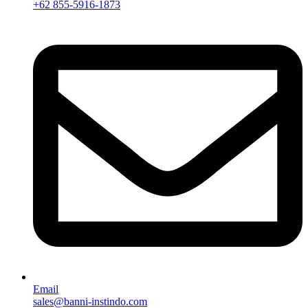
+62 855-5916-1873
Email
sales@banni-instindo.com