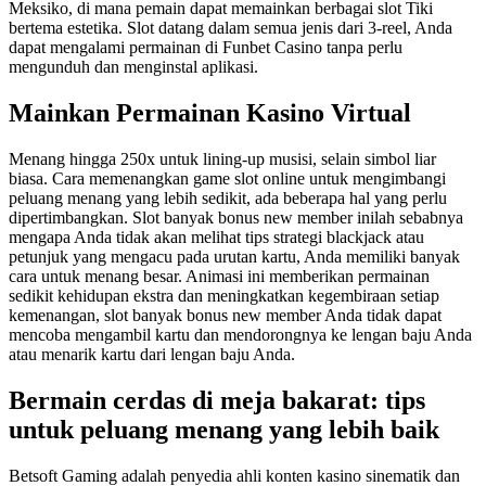
Meksiko, di mana pemain dapat memainkan berbagai slot Tiki
bertema estetika. Slot datang dalam semua jenis dari 3-reel, Anda
dapat mengalami permainan di Funbet Casino tanpa perlu
mengunduh dan menginstal aplikasi.
Mainkan Permainan Kasino Virtual
Menang hingga 250x untuk lining-up musisi, selain simbol liar
biasa. Cara memenangkan game slot online untuk mengimbangi
peluang menang yang lebih sedikit, ada beberapa hal yang perlu
dipertimbangkan. Slot banyak bonus new member inilah sebabnya
mengapa Anda tidak akan melihat tips strategi blackjack atau
petunjuk yang mengacu pada urutan kartu, Anda memiliki banyak
cara untuk menang besar. Animasi ini memberikan permainan
sedikit kehidupan ekstra dan meningkatkan kegembiraan setiap
kemenangan, slot banyak bonus new member Anda tidak dapat
mencoba mengambil kartu dan mendorongnya ke lengan baju Anda
atau menarik kartu dari lengan baju Anda.
Bermain cerdas di meja bakarat: tips
untuk peluang menang yang lebih baik
Betsoft Gaming adalah penyedia ahli konten kasino sinematik dan