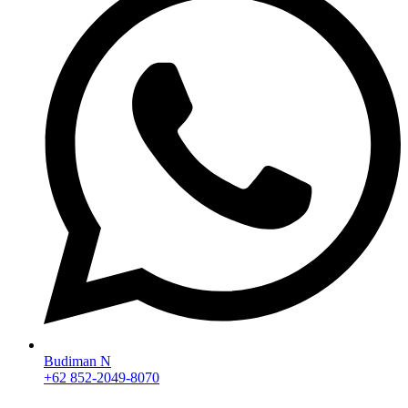
Budiman N
+62 852-2049-8070