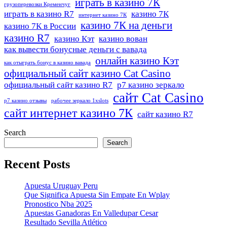
играть в казино 7К
грузоперевозки Кременчуг
играть в казино R7
казино 7К
интернет казино 7К
казино 7К на деньги
казино 7К в России
казино R7
казино Кэт
казино вован
как вывести бонусные деньги с вавада
онлайн казино Кэт
как отыграть бонус в казино вавада
официальный сайт казино Cat Casino
официальный сайт казино R7
р7 казино зеркало
сайт Cat Casino
р7 казино отзывы
рабочее зеркало 1xslots
сайт интернет казино 7К
сайт казино R7
Search
Search
Recent Posts
Apuesta Uruguay Peru
Que Significa Apuesta Sin Empate En Wplay
Pronostico Nba 2025
Apuestas Ganadoras En Valledupar Cesar
Resultado Sevilla Atlético