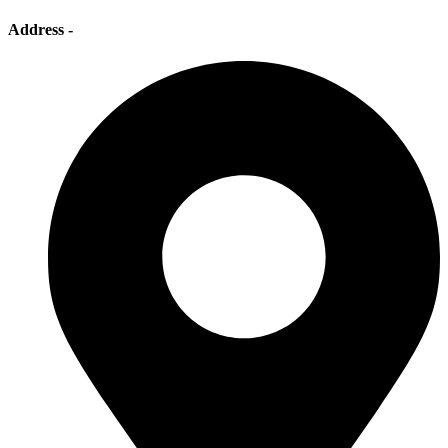
Address -