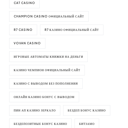
CAT CASINO
CHAMPION CASINO ОФИЦИАЛЬНЫЙ САЙТ
R7 CASINO
R7 КАЗИНО ОФИЦИАЛЬНЫЙ САЙТ
VOVAN CASINO
ИГРОВЫЕ АВТОМАТЫ КНИЖКИ НА ДЕНЬГИ
КАЗИНО ЧЕМПИОН ОФИЦИАЛЬНЫЙ САЙТ
КАЗИНО С ВЫВОДОМ БЕЗ ПОПОЛНЕНИЯ
ОНЛАЙН КАЗИНО БОНУС С ВЫВОДОМ
ПИН АП КАЗИНО ЗЕРКАЛО
БЕЗДЕП БОНУС КАЗИНО
БЕЗДЕПОЗИТНЫЕ БОНУС КАЗИНО
БИТЗАМО