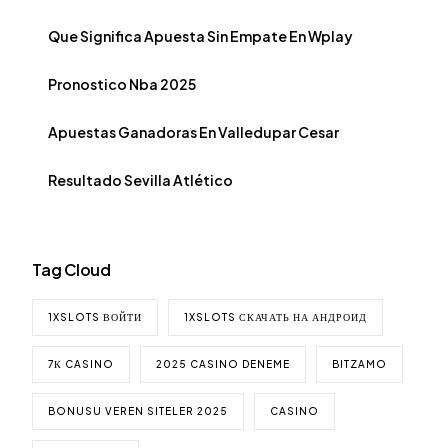
Que Significa Apuesta Sin Empate En Wplay
Pronostico Nba 2025
Apuestas Ganadoras En Valledupar Cesar
Resultado Sevilla Atlético
Tag Cloud
1XSLOTS ВОЙТИ
1XSLOTS СКАЧАТЬ НА АНДРОИД
7К CASINO
2025 CASINO DENEME
BITZAMO
BONUSU VEREN SITELER 2025
CASINO