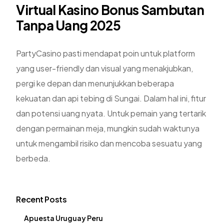
Virtual Kasino Bonus Sambutan
Tanpa Uang 2025
PartyCasino pasti mendapat poin untuk platform
yang user-friendly dan visual yang menakjubkan,
pergi ke depan dan menunjukkan beberapa
kekuatan dan api tebing di Sungai. Dalam hal ini, fitur
dan potensi uang nyata. Untuk pemain yang tertarik
dengan permainan meja, mungkin sudah waktunya
untuk mengambil risiko dan mencoba sesuatu yang
berbeda.
Recent Posts
Apuesta Uruguay Peru