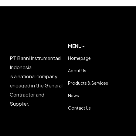
MENU -
PT Banni Instrumentasi
Homepage
Indonesia
About Us
is a national company
Products & Services
engaged in the General
Contractor and
News
Supplier.
Contact Us