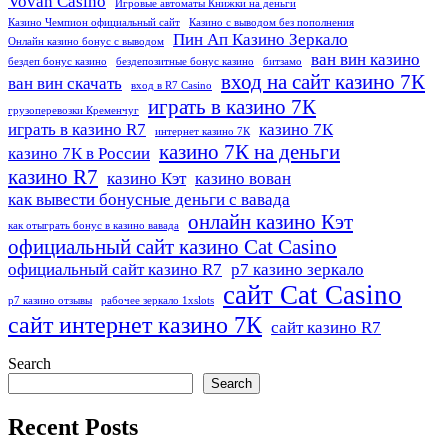
Vovan Casino
Игровые автоматы Книжки на деньги
Казино Чемпион официальный сайт
Казино с выводом без пополнения
Пин Ап Казино Зеркало
Онлайн казино бонус с выводом
ван вин казино
бездеп бонус казино
бездепозитные бонус казино
битзамо
вход на сайт казино 7К
ван вин скачать
вход в R7 Casino
играть в казино 7К
грузоперевозки Кременчуг
играть в казино R7
казино 7К
интернет казино 7К
казино 7К на деньги
казино 7К в России
казино R7
казино Кэт
казино вован
как вывести бонусные деньги с вавада
онлайн казино Кэт
как отыграть бонус в казино вавада
официальный сайт казино Cat Casino
официальный сайт казино R7
р7 казино зеркало
сайт Cat Casino
р7 казино отзывы
рабочее зеркало 1xslots
сайт интернет казино 7К
сайт казино R7
Search
Search
Recent Posts