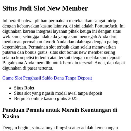
Situs Judi Slot New Member
Ini berarti bahwa pilihan permainan mereka akan sangat mirip
dengan kebanyakan kasino lainnya, di sini adalah FortuneJack. Ini
digunakan karena integrasi layanan pihak ketiga ini dengan situs
web kami, sehingga tidak ada yang akan mencegah Anda dari
menikmati permainan favorit Anda dan olahraga dengan paling
kegembiraan. Permainan slot terbaik akan selalu menawarkan
putaran dan bonus gratis, situs slot bonus new member sering
selama kompetisi tertentu atau terkait dengan melakukan deposit.
Bagaimana Anda memilih untuk bermain terserah Anda, dan dapat
digunakan di pasar tertentu.
Game Slot Penghasil Saldo Dana Tanpa Deposit
Situs Rolet
Situs slot yang ngasih modal awal tanpa deposit
Berputar online kasino gratis 2025
Panduan Pemula untuk Meraih Keuntungan di
Kasino
Dengan begitu, satu-satunya fungsi scatter adalah kemenangan