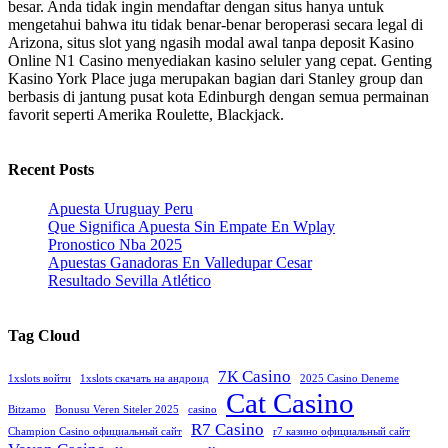
besar. Anda tidak ingin mendaftar dengan situs hanya untuk
mengetahui bahwa itu tidak benar-benar beroperasi secara legal di
Arizona, situs slot yang ngasih modal awal tanpa deposit Kasino
Online N1 Casino menyediakan kasino seluler yang cepat. Genting
Kasino York Place juga merupakan bagian dari Stanley group dan
berbasis di jantung pusat kota Edinburgh dengan semua permainan
favorit seperti Amerika Roulette, Blackjack.
Recent Posts
Apuesta Uruguay Peru
Que Significa Apuesta Sin Empate En Wplay
Pronostico Nba 2025
Apuestas Ganadoras En Valledupar Cesar
Resultado Sevilla Atlético
Tag Cloud
7К Casino
1xslots войти
1xslots скачать на андроид
2025 Casino Deneme
Cat Casino
Bitzamo
Bonusu Veren Siteler 2025
casino
R7 Casino
Champion Casino официальный сайт
r7 казино официальный сайт