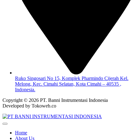
Ruko Singosari No 15, Komplek Pharmindo Cijerah Kel.
Melong, Kec. Cimahi Selatan, Kota Cimahi – 40535 ,
Indonesia.
Copyright © 2026 PT. Banni Instrumentasi Indonesia
Developed by Tokoweb.co
Home
About Us