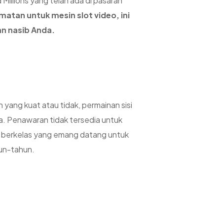
Millions yang telah ada di pasaran
tan untuk mesin slot video, ini
 nasib Anda.
ang kuat atau tidak, permainan sisi
. Penawaran tidak tersedia untuk
is berkelas yang emang datang untuk
un-tahun.