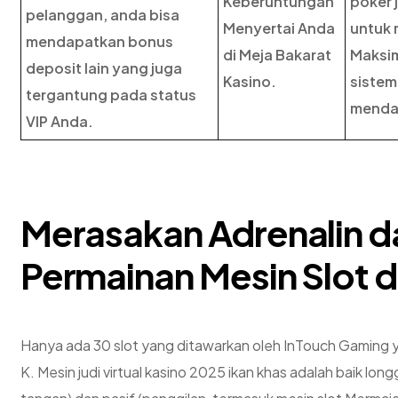
Keberuntungan
poker 
pelanggan, anda bisa
Menyertai Anda
untuk 
mendapatkan bonus
di Meja Bakarat
Maksim
deposit lain yang juga
Kasino.
sistem
tergantung pada status
menda
VIP Anda.
Merasakan Adrenalin 
Permainan Mesin Slot d
Hanya ada 30 slot yang ditawarkan oleh InTouch Gaming 
K. Mesin judi virtual kasino 2025 ikan khas adalah baik lon