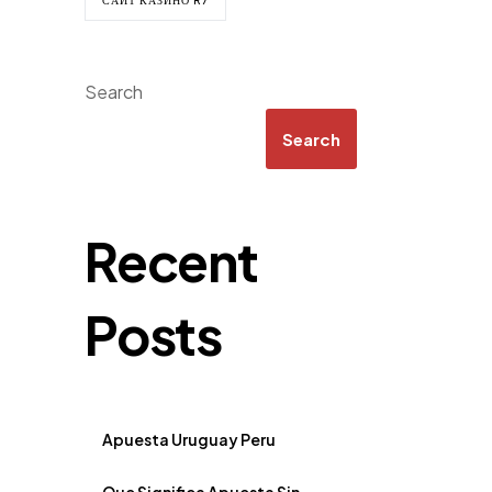
САЙТ КАЗИНО R7
Search
Search
Recent
Posts
Apuesta Uruguay Peru