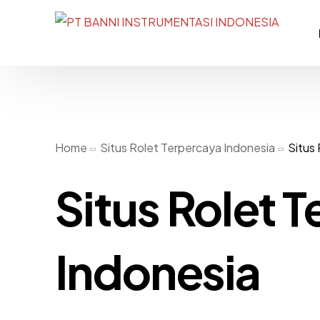
Home
Situs Rolet Terpercaya Indonesia
Situs
Situs Rolet 
Indonesia