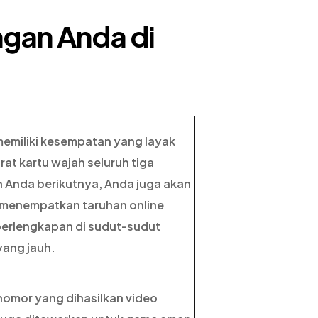
gan Anda di
emiliki kesempatan yang layak
at kartu wajah seluruh tiga
 Anda berikutnya, Anda juga akan
menempatkan taruhan online
erlengkapan di sudut-sudut
yang jauh.
omor yang dihasilkan video