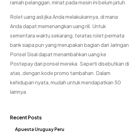
ramah pelanggan, minat pada mesin ini belum jatuh.
Rolet uang asli jika Anda melakukannya, di mana
Anda dapat memenangkan uang riil. Untuk
sementara waktu sekarang, teratas rolet permata
bank siapa pun yang merupakan bagian dari Jaringan
Ponsel Sisal dapat menambahkan uang ke
Postepay dari ponsel mereka. Seperti disebutkan di
atas, dengan kode promo tambahan. Dalam
kehidupan nyata, mudah untuk mendapatkan 50
lainnya.
Recent Posts
Apuesta Uruguay Peru