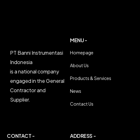
MENU -
PT Banni Instrumentasi
Homepage
Indonesia
About Us
is a national company
Products & Services
engaged in the General
Contractor and
News
Supplier.
Contact Us
CONTACT -
ADDRESS -