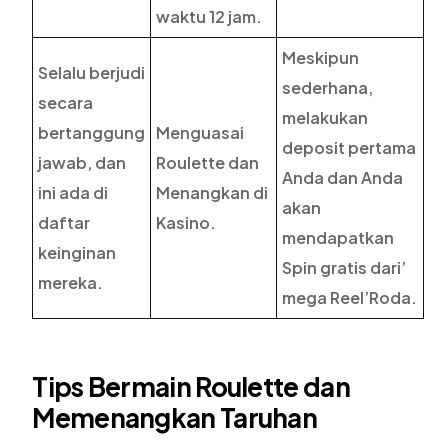
waktu 12 jam.
Meskipun
Selalu berjudi
sederhana,
secara
melakukan
bertanggung
Menguasai
deposit pertama
jawab, dan
Roulette dan
Anda dan Anda
ini ada di
Menangkan di
akan
daftar
Kasino.
mendapatkan
keinginan
Spin gratis dari’
mereka.
mega Reel’Roda.
Tips Bermain Roulette dan
Memenangkan Taruhan