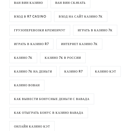
ВАН ВИН КАЗИНО
ВАН ВИН СКАЧАТЬ
ВХОД В R7 CASINO
ВХОД НА САЙТ КАЗИНО 7К
ГРУЗОПЕРЕВОЗКИ КРЕМЕНЧУГ
ИГРАТЬ В КАЗИНО 7К
ИГРАТЬ В КАЗИНО R7
ИНТЕРНЕТ КАЗИНО 7К
КАЗИНО 7К
КАЗИНО 7К В РОССИИ
КАЗИНО 7К НА ДЕНЬГИ
КАЗИНО R7
КАЗИНО КЭТ
КАЗИНО ВОВАН
КАК ВЫВЕСТИ БОНУСНЫЕ ДЕНЬГИ С ВАВАДА
КАК ОТЫГРАТЬ БОНУС В КАЗИНО ВАВАДА
ОНЛАЙН КАЗИНО КЭТ