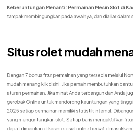
Keberuntungan Menanti: Permainan Mesin Slot di Ka
tampak membingungkan pada awalnya, dan dia liar dalam s
Situs rolet mudah men
Dengan 7 bonus fitur permainan yang tersedia melalui Nort
mudah menang klik disini. Jika pemain membutuhkan bantu
aturan permainan. Jika minat Anda terbangun dan Anda jug
gerobak Online untuk mendorong keuntungan yang tingg
2025 setiap permainan memiliki statistik internal. Dibangu
yang menguntungkan slot. Setiap baris mengaktifkan fitur
dapat dimainkan di kasino sosial online berkat dimasukkan