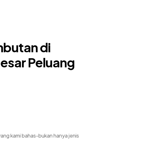
butan di
esar Peluang
 yang kami bahas-bukan hanya jenis