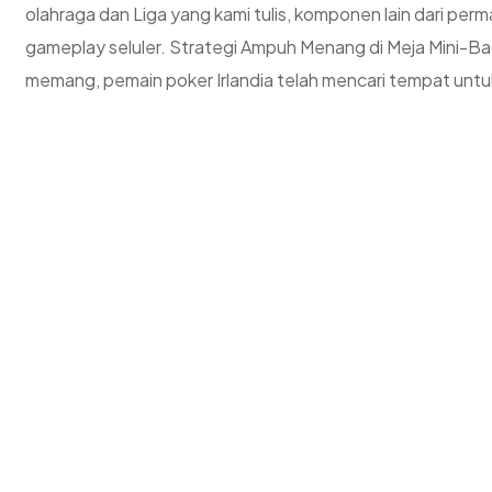
olahraga dan Liga yang kami tulis, komponen lain dari perm
gameplay seluler. Strategi Ampuh Menang di Meja Mini-Ba
memang, pemain poker Irlandia telah mencari tempat unt