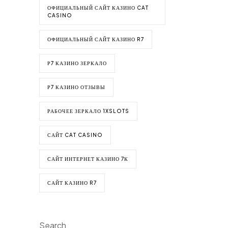
ОФИЦИАЛЬНЫЙ САЙТ КАЗИНО CAT
CASINO
ОФИЦИАЛЬНЫЙ САЙТ КАЗИНО R7
Р7 КАЗИНО ЗЕРКАЛО
Р7 КАЗИНО ОТЗЫВЫ
РАБОЧЕЕ ЗЕРКАЛО 1XSLOTS
САЙТ CAT CASINO
САЙТ ИНТЕРНЕТ КАЗИНО 7К
САЙТ КАЗИНО R7
Search