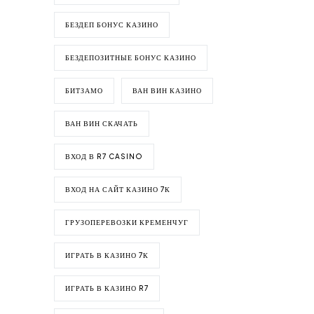
БЕЗДЕП БОНУС КАЗИНО
БЕЗДЕПОЗИТНЫЕ БОНУС КАЗИНО
БИТЗАМО
ВАН ВИН КАЗИНО
ВАН ВИН СКАЧАТЬ
ВХОД В R7 CASINO
ВХОД НА САЙТ КАЗИНО 7К
ГРУЗОПЕРЕВОЗКИ КРЕМЕНЧУГ
ИГРАТЬ В КАЗИНО 7К
ИГРАТЬ В КАЗИНО R7