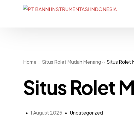
Home
Situs Rolet Mudah Menang
Situs Rolet
Situs Rolet
1 August 2025
Uncategorized