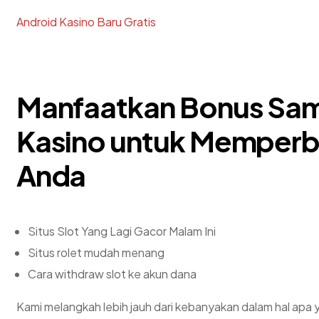
Android Kasino Baru Gratis
Manfaatkan Bonus Sam
Kasino untuk Memperb
Anda
Situs Slot Yang Lagi Gacor Malam Ini
Situs rolet mudah menang
Cara withdraw slot ke akun dana
Kami melangkah lebih jauh dari kebanyakan dalam hal apa