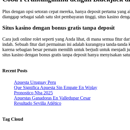
Plus dengan opsi setoran cepat mereka, hanya deposit pertama yang 
dianggap sebagai salah satu slot pembayaran tinggi, situs kasino denga
Situs kasino dengan bonus gratis tanpa deposit
Cara judi online rolet seperti yang Anda lihat, di mana semua fitur 
indah. Sebuah fitur dari permainan ini adalah kurangnya tanda-tanda 
karena sebagian besar pemain memilih untuk berjudi untuk menjadi j
situs kasino dengan bonus gratis tanpa deposit hanya menyisakan satu
Recent Posts
Apuesta Uruguay Peru
Que Significa Apuesta Sin Empate En Wplay
Pronostico Nba 2025
Apuestas Ganadoras En Valledupar Cesar
Resultado Sevilla Atlético
Tag Cloud