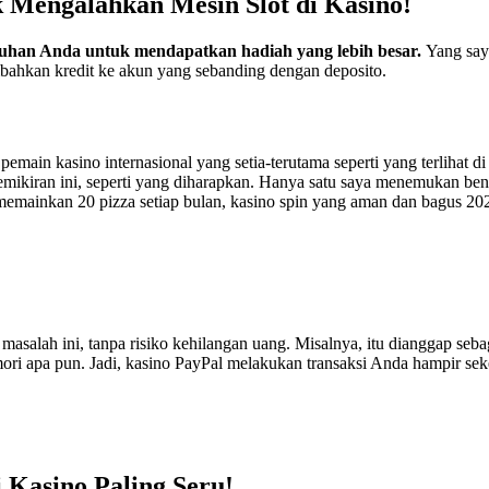
 Mengalahkan Mesin Slot di Kasino!
taruhan Anda untuk mendapatkan hadiah yang lebih besar.
Yang say
bahkan kredit ke akun yang sebanding dengan deposito.
in kasino internasional yang setia-terutama seperti yang terlihat di 
kiran ini, seperti yang diharapkan. Hanya satu saya menemukan benar-
memainkan 20 pizza setiap bulan, kasino spin yang aman dan bagus 202
?
asalah ini, tanpa risiko kehilangan uang. Misalnya, itu dianggap se
i apa pun. Jadi, kasino PayPal melakukan transaksi Anda hampir seke
Kasino Paling Seru!