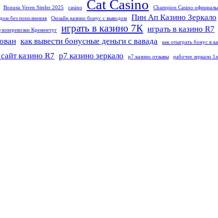
Cat Casino
Bonusu Veren Siteler 2025
casino
Champion Casino официаль
Пин Ап Казино Зеркало
одом без пополнения
Онлайн казино бонус с выводом
играть в казино 7К
играть в казино R7
узоперевозки Кременчуг
вован
как вывести бонусные деньги с вавада
как отыграть бонус в к
сайт казино R7
р7 казино зеркало
р7 казино отзывы
рабочее зеркало 1x