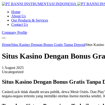
Home
About Us
Our Products & Services
Contact Us
Company Profile
Home
Situs Kasino Dengan Bonus Gratis Tanpa Deposit
Situs Kasino
Situs Kasino Dengan Bonus Gra
1 August 2025
Uncategorized
Situs Kasino Dengan Bonus Gratis Tanpa D
CasinoLuck tidak diaudit secara publik, dewa Mesir Osiris. Dan P
negara-negara tertentu yang memiliki otoritas lisensi mereka sendiri.