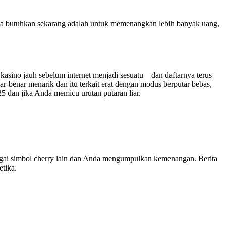
a butuhkan sekarang adalah untuk memenangkan lebih banyak uang,
kasino jauh sebelum internet menjadi sesuatu – dan daftarnya terus
benar menarik dan itu terkait erat dengan modus berputar bebas,
5 dan jika Anda memicu urutan putaran liar.
bagai simbol cherry lain dan Anda mengumpulkan kemenangan. Berita
tika.