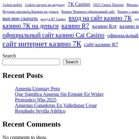
7К Casino
1xslots войти
1xslots скачать на андроид
2025 Casino Deneme
Bitzamo
Игровые автоматы Книжки на деньги
Казино Чемпион официальный сайт
Казино с выв
вход на сайт казино 7К
ван вин скачать
вход в R7 Casino
гр
казино 7К на деньги
казино R7
казино Кэт
казино 
официальный сайт казино Cat Casino
официальный 
сайт интернет казино 7К
сайт казино R7
Search
Search
Recent Posts
Apuesta Uruguay Peru
Que Significa Apuesta Sin Empate En Wplay
Pronostico Nba 2025
Apuestas Ganadoras En Valledupar Cesar
Resultado Sevilla Atlético
Recent Comments
No comments to show.