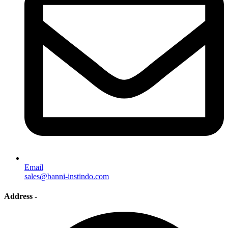
Email
sales@banni-instindo.com
Address -