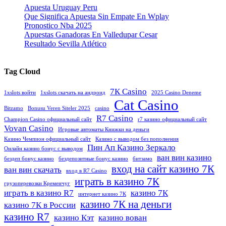
Apuesta Uruguay Peru
Que Significa Apuesta Sin Empate En Wplay
Pronostico Nba 2025
Apuestas Ganadoras En Valledupar Cesar
Resultado Sevilla Atlético
Tag Cloud
7К Casino
1xslots войти
1xslots скачать на андроид
2025 Casino Deneme
Cat Casino
Bitzamo
Bonusu Veren Siteler 2025
casino
R7 Casino
Champion Casino официальный сайт
r7 казино официальный сайт
Vovan Casino
Игровые автоматы Книжки на деньги
Казино Чемпион официальный сайт
Казино с выводом без пополнения
Пин Ап Казино Зеркало
Онлайн казино бонус с выводом
ван вин казино
бездеп бонус казино
бездепозитные бонус казино
битзамо
вход на сайт казино 7К
ван вин скачать
вход в R7 Casino
играть в казино 7К
грузоперевозки Кременчуг
играть в казино R7
казино 7К
интернет казино 7К
казино 7К на деньги
казино 7К в России
казино R7
казино Кэт
казино вован