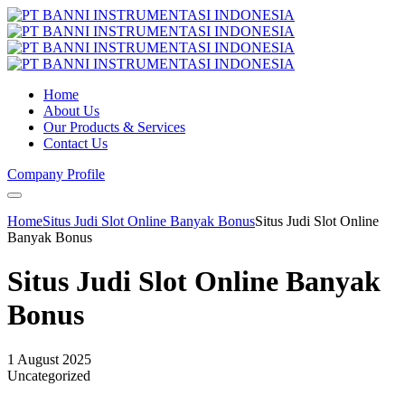
Home
About Us
Our Products & Services
Contact Us
Company Profile
Home
Situs Judi Slot Online Banyak Bonus
Situs Judi Slot Online
Banyak Bonus
Situs Judi Slot Online Banyak
Bonus
1 August 2025
Uncategorized