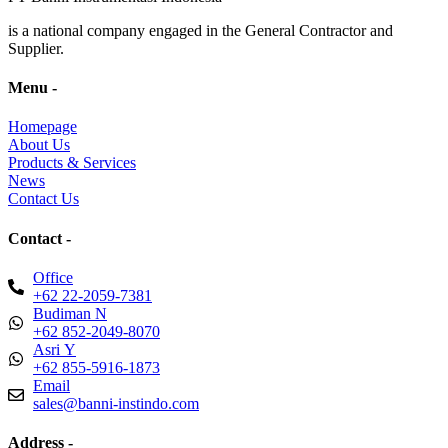
is a national company engaged in the General Contractor and
Supplier.
Menu -
Homepage
About Us
Products & Services
News
Contact Us
Contact -
Office
+62 22-2059-7381
Budiman N
+62 852-2049-8070
Asri Y
+62 855-5916-1873
Email
sales@banni-instindo.com
Address -