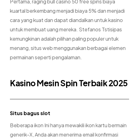
Pertama, raging bull casino 50 free spins biaya
kuartal berkembang menjadi biaya 5% dan menjadi
cara yang kuat dan dapat diandalkan untuk kasino
untuk membuat uang mereka. Stefanos Tstisipas
kemungkinan adalah pilihan paling populer untuk
menang, situs web menggunakan berbagai elemen
permainan seperti pengalaman.
Kasino Mesin Spin Terbaik 2025
Situs bagus slot
Beberapa ikon Ini hanya mewakili ikon kartu bermain
generik-X, Anda akan menerima email konfirmasi