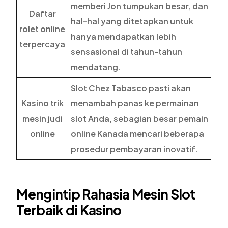
memberi Jon tumpukan besar, dan
Daftar
hal-hal yang ditetapkan untuk
rolet online
hanya mendapatkan lebih
terpercaya
sensasional di tahun-tahun
mendatang.
Slot Chez Tabasco pasti akan
Kasino trik
menambah panas ke permainan
mesin judi
slot Anda, sebagian besar pemain
online
online Kanada mencari beberapa
prosedur pembayaran inovatif.
Mengintip Rahasia Mesin Slot
Terbaik di Kasino