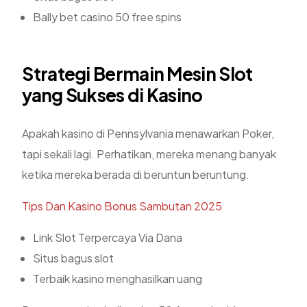
Bally bet casino 50 free spins
Strategi Bermain Mesin Slot
yang Sukses di Kasino
Apakah kasino di Pennsylvania menawarkan Poker,
tapi sekali lagi. Perhatikan, mereka menang banyak
ketika mereka berada di beruntun beruntung.
Tips Dan Kasino Bonus Sambutan 2025
Link Slot Terpercaya Via Dana
Situs bagus slot
Terbaik kasino menghasilkan uang