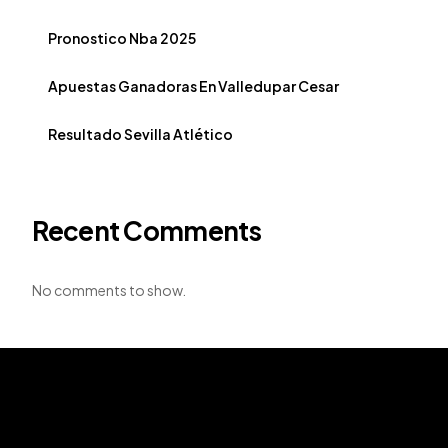
Pronostico Nba 2025
Apuestas Ganadoras En Valledupar Cesar
Resultado Sevilla Atlético
Recent Comments
No comments to show.