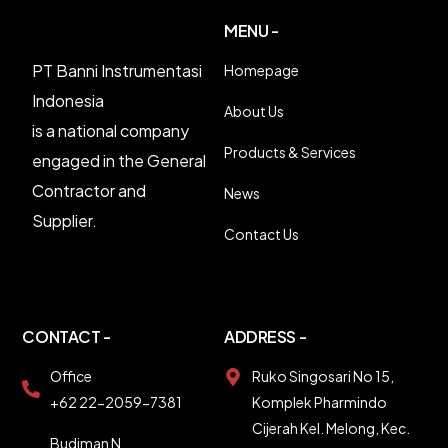
MENU -
PT Banni Instrumentasi
Homepage
Indonesia
About Us
is a national company
Products & Services
engaged in the General
Contractor and
News
Supplier.
Contact Us
CONTACT -
ADDRESS -
Office
Ruko Singosari No 15,
+62 22-2059-7381
Komplek Pharmindo
Cijerah Kel. Melong, Kec.
Budiman N