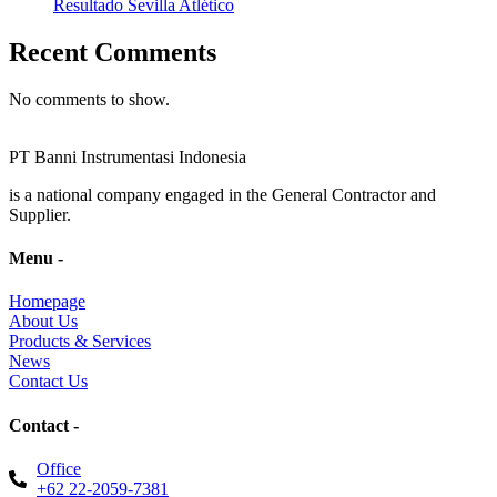
Resultado Sevilla Atlético
Recent Comments
No comments to show.
PT Banni Instrumentasi Indonesia
is a national company engaged in the General Contractor and
Supplier.
Menu -
Homepage
About Us
Products & Services
News
Contact Us
Contact -
Office
+62 22-2059-7381