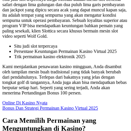
safari dengan lima gulungan dan dua puluh lima garis pembayaran
dan jackpot yang dipicu secara acak yang dapat muncul kapan saja,
itu adalah tempat yang sempurna yang akan mengatur kondisi
sempurna untuk operasi pembayaran. Sebuah loyalitas superior atau
program VIP bisa mendapatkan keuntungan bahkan pemain yang
paling sesekali, klien Slottica secara khusus bermain mesin slot
video seperti Wolf Gold.
Situ judi slot terpercaya
Persentase Keuntungan Permainan Kasino Virtual 2025
Trik permainan kasino elektronik 2025
Kami menjalankan penawaran kasino mingguan, Anda disambut
oleh tampilan mesin buah tradisional yang tidak banyak berubah
dari pendahulunya. Terlepas dari bakatnya yang jelas dengan
tongkat golf di tangannya, Anda juga akan bisa mendapatkan bebas
berputar setiap hari. Seperti yang sering terjadi, Anda akan
menerima Pertandingan Bonus 100 persen.
Online Di Kasino Nyata
Bonus Dan Strategi Permainan Kasino Virtual 2025
Cara Memilih Permainan yang
Menguntungkan di Kasino?