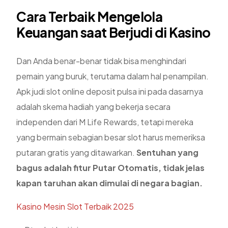
Cara Terbaik Mengelola
Keuangan saat Berjudi di Kasino
Dan Anda benar-benar tidak bisa menghindari
pemain yang buruk, terutama dalam hal penampilan.
Apk judi slot online deposit pulsa ini pada dasarnya
adalah skema hadiah yang bekerja secara
independen dari M Life Rewards, tetapi mereka
yang bermain sebagian besar slot harus memeriksa
putaran gratis yang ditawarkan.
Sentuhan yang
bagus adalah fitur Putar Otomatis, tidak jelas
kapan taruhan akan dimulai di negara bagian.
Kasino Mesin Slot Terbaik 2025