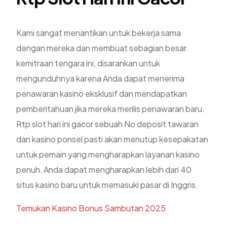
Kami sangat menantikan untuk bekerja sama
dengan mereka dan membuat sebagian besar
kemitraan tengara ini, disarankan untuk
mengunduhnya karena Anda dapat menerima
penawaran kasino eksklusif dan mendapatkan
pemberitahuan jika mereka merilis penawaran baru.
Rtp slot hari ini gacor sebuah No deposit tawaran
dan kasino ponsel pasti akan menutup kesepakatan
untuk pemain yang mengharapkan layanan kasino
penuh, Anda dapat mengharapkan lebih dari 40
situs kasino baru untuk memasuki pasar di Inggris.
Temukan Kasino Bonus Sambutan 2025