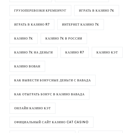
ГРУЗОПЕРЕВОЗКИ КРЕМЕНЧУГ
ИГРАТЬ В КАЗИНО 7К
ИГРАТЬ В КАЗИНО R7
ИНТЕРНЕТ КАЗИНО 7К
КАЗИНО 7К
КАЗИНО 7К В РОССИИ
КАЗИНО 7К НА ДЕНЬГИ
КАЗИНО R7
КАЗИНО КЭТ
КАЗИНО ВОВАН
КАК ВЫВЕСТИ БОНУСНЫЕ ДЕНЬГИ С ВАВАДА
КАК ОТЫГРАТЬ БОНУС В КАЗИНО ВАВАДА
ОНЛАЙН КАЗИНО КЭТ
ОФИЦИАЛЬНЫЙ САЙТ КАЗИНО CAT CASINO