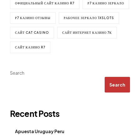
ОФИЦИАЛЬНЫЙ САЙТ КАЗИНО R7
Р7 КАЗИНО ЗЕРКАЛО
Р7 КАЗИНО ОТЗЫВЫ
РАБОЧЕЕ ЗЕРКАЛО 1XSLOTS
САЙТ CAT CASINO
САЙТ ИНТЕРНЕТ КАЗИНО 7К
САЙТ КАЗИНО R7
Search
Search
Recent Posts
Apuesta Uruguay Peru