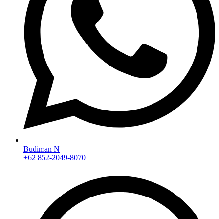
Budiman N
+62 852-2049-8070