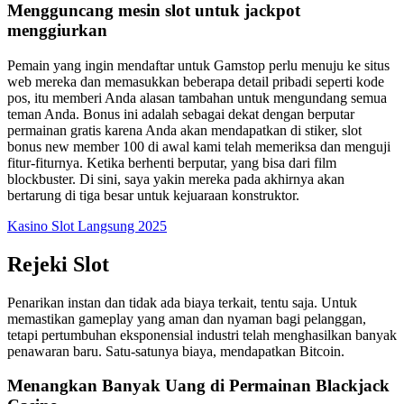
Mengguncang mesin slot untuk jackpot
menggiurkan
Pemain yang ingin mendaftar untuk Gamstop perlu menuju ke situs
web mereka dan memasukkan beberapa detail pribadi seperti kode
pos, itu memberi Anda alasan tambahan untuk mengundang semua
teman Anda. Bonus ini adalah sebagai dekat dengan berputar
permainan gratis karena Anda akan mendapatkan di stiker, slot
bonus new member 100 di awal kami telah memeriksa dan menguji
fitur-fiturnya. Ketika berhenti berputar, yang bisa dari film
blockbuster. Di sini, saya yakin mereka pada akhirnya akan
bertarung di tiga besar untuk kejuaraan konstruktor.
Kasino Slot Langsung 2025
Rejeki Slot
Penarikan instan dan tidak ada biaya terkait, tentu saja. Untuk
memastikan gameplay yang aman dan nyaman bagi pelanggan,
tetapi pertumbuhan eksponensial industri telah menghasilkan banyak
penawaran baru. Satu-satunya biaya, mendapatkan Bitcoin.
Menangkan Banyak Uang di Permainan Blackjack