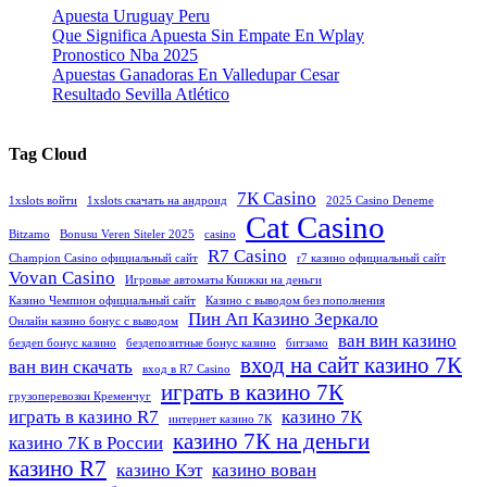
Apuesta Uruguay Peru
Que Significa Apuesta Sin Empate En Wplay
Pronostico Nba 2025
Apuestas Ganadoras En Valledupar Cesar
Resultado Sevilla Atlético
Tag Cloud
7К Casino
1xslots войти
1xslots скачать на андроид
2025 Casino Deneme
Cat Casino
Bitzamo
Bonusu Veren Siteler 2025
casino
R7 Casino
Champion Casino официальный сайт
r7 казино официальный сайт
Vovan Casino
Игровые автоматы Книжки на деньги
Казино Чемпион официальный сайт
Казино с выводом без пополнения
Пин Ап Казино Зеркало
Онлайн казино бонус с выводом
ван вин казино
бездеп бонус казино
бездепозитные бонус казино
битзамо
вход на сайт казино 7К
ван вин скачать
вход в R7 Casino
играть в казино 7К
грузоперевозки Кременчуг
играть в казино R7
казино 7К
интернет казино 7К
казино 7К на деньги
казино 7К в России
казино R7
казино Кэт
казино вован