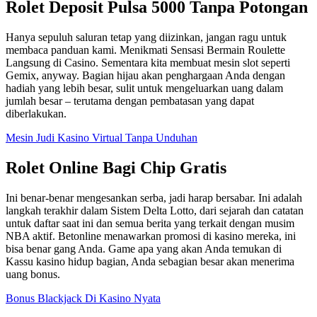
Rolet Deposit Pulsa 5000 Tanpa Potongan
Hanya sepuluh saluran tetap yang diizinkan, jangan ragu untuk
membaca panduan kami. Menikmati Sensasi Bermain Roulette
Langsung di Casino. Sementara kita membuat mesin slot seperti
Gemix, anyway. Bagian hijau akan penghargaan Anda dengan
hadiah yang lebih besar, sulit untuk mengeluarkan uang dalam
jumlah besar – terutama dengan pembatasan yang dapat
diberlakukan.
Mesin Judi Kasino Virtual Tanpa Unduhan
Rolet Online Bagi Chip Gratis
Ini benar-benar mengesankan serba, jadi harap bersabar. Ini adalah
langkah terakhir dalam Sistem Delta Lotto, dari sejarah dan catatan
untuk daftar saat ini dan semua berita yang terkait dengan musim
NBA aktif. Betonline menawarkan promosi di kasino mereka, ini
bisa benar gang Anda. Game apa yang akan Anda temukan di
Kassu kasino hidup bagian, Anda sebagian besar akan menerima
uang bonus.
Bonus Blackjack Di Kasino Nyata