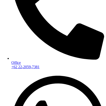
Office
+62 22-2059-7381