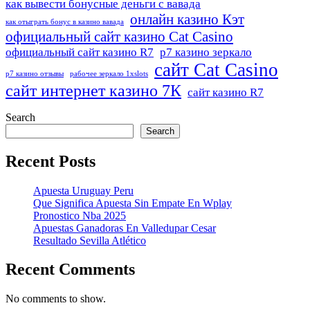
как вывести бонусные деньги с вавада
онлайн казино Кэт
как отыграть бонус в казино вавада
официальный сайт казино Cat Casino
официальный сайт казино R7
р7 казино зеркало
сайт Cat Casino
р7 казино отзывы
рабочее зеркало 1xslots
сайт интернет казино 7К
сайт казино R7
Search
Search
Recent Posts
Apuesta Uruguay Peru
Que Significa Apuesta Sin Empate En Wplay
Pronostico Nba 2025
Apuestas Ganadoras En Valledupar Cesar
Resultado Sevilla Atlético
Recent Comments
No comments to show.