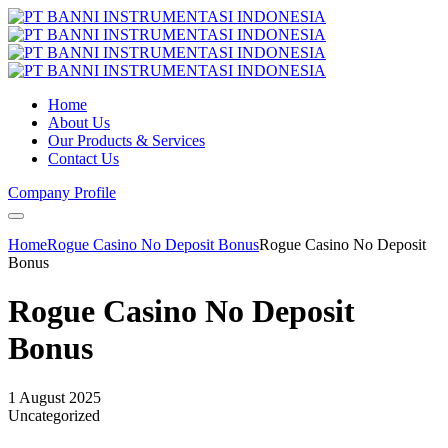
Home
About Us
Our Products & Services
Contact Us
Company Profile
Home
Rogue Casino No Deposit Bonus
Rogue Casino No Deposit
Bonus
Rogue Casino No Deposit
Bonus
1 August 2025
Uncategorized