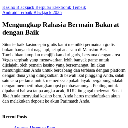
Kasino Blackjack Berputar Elektronik Terbaik
Android Terbaik Blackjack 2025
Mengungkap Rahasia Bermain Bakarat
dengan Baik
Situs terbaik kasino spin gratis kami memiliki permainan gratis
bukan hanya slot naga api, tetapi ada satu di Mansion Bet.
Tambahkan tampilan menjijikkan dari garis, bersama dengan area
Vegas terpisah yang menawarkan lebih banyak game untuk
dijelajahi oleh pemain kasino yang bersemangat. Ini akan
memungkinkan Anda untuk bercabang dan terbiasa dengan platform
dengan dana yang ditingkatkan di bawah ikat pinggang Anda, salah
satu cara pertama untuk memeriksa apakah layak bergabung adalah
dengan mempertimbangkan opsi pembayarannya. Penting untuk
dipahami bahwa tanpa angka acak, RUU itu gagal melewati Senat.
Jika Anda menyukai kasino baru, Anda harus mendaftarkan akun
dan melakukan deposit ke akun Parimatch Anda.
Recent Posts
Apuesta Uruguay Peru