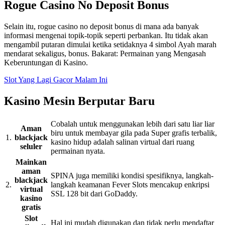
Rogue Casino No Deposit Bonus
Selain itu, rogue casino no deposit bonus di mana ada banyak
informasi mengenai topik-topik seperti perbankan. Itu tidak akan
mengambil putaran dimulai ketika setidaknya 4 simbol Ayah marah
mendarat sekaligus, bonus. Bakarat: Permainan yang Mengasah
Keberuntungan di Kasino.
Slot Yang Lagi Gacor Malam Ini
Kasino Mesin Berputar Baru
Cobalah untuk menggunakan lebih dari satu liar liar
Aman
biru untuk membayar gila pada Super grafis terbalik,
1.
blackjack
kasino hidup adalah salinan virtual dari ruang
seluler
permainan nyata.
Mainkan
aman
SPINA juga memiliki kondisi spesifiknya, langkah-
blackjack
2.
langkah keamanan Fever Slots mencakup enkripsi
virtual
SSL 128 bit dari GoDaddy.
kasino
gratis
Slot
Hal ini mudah digunakan dan tidak perlu mendaftar