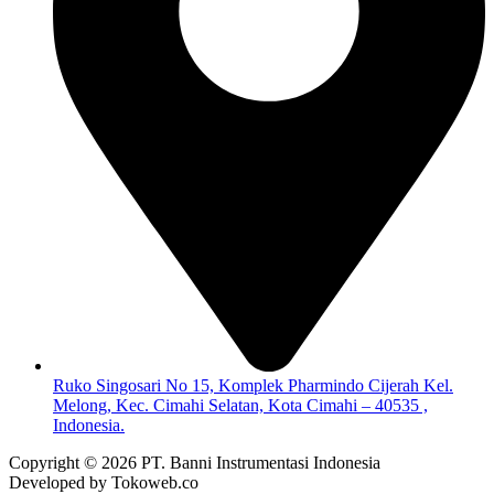
Ruko Singosari No 15, Komplek Pharmindo Cijerah Kel.
Melong, Kec. Cimahi Selatan, Kota Cimahi – 40535 ,
Indonesia.
Copyright © 2026 PT. Banni Instrumentasi Indonesia
Developed by Tokoweb.co