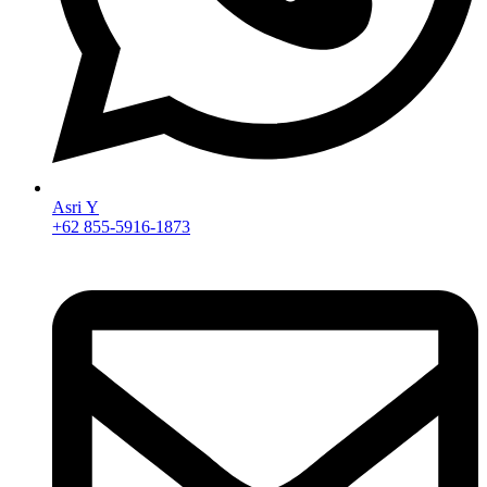
Asri Y
+62 855-5916-1873