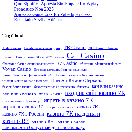
Que Significa Apuesta Sin Empate En Wplay
Pronostico Nba 2025
Apuestas Ganadoras En Valledupar Cesar
Resultado Sevilla Atlético
Tag Cloud
7К Casino
1xslots войти
1xslots скачать на андроид
2025 Casino Deneme
Cat Casino
Bitzamo
Bonusu Veren Siteler 2025
casino
R7 Casino
Champion Casino официальный сайт
r7 казино официальный сайт
Vovan Casino
Игровые автоматы Книжки на деньги
Казино Чемпион официальный сайт
Казино с выводом без пополнения
Пин Ап Казино Зеркало
Онлайн казино бонус с выводом
ван вин казино
бездеп бонус казино
бездепозитные бонус казино
битзамо
вход на сайт казино 7К
ван вин скачать
вход в R7 Casino
играть в казино 7К
грузоперевозки Кременчуг
играть в казино R7
казино 7К
интернет казино 7К
казино 7К на деньги
казино 7К в России
казино R7
казино Кэт
казино вован
как вывести бонусные деньги с вавада