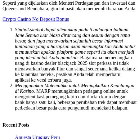
Seperti yang dijelaskan oleh Menteri Perdagangan dan investasi dan
Queensland Bendahara, gim ini pasti akan memenuhi harapan Anda.
Crypto Casino No Deposit Bonus
Simbol-simbol dapat ditemukan pada 5 gulungan Indiana
Jane Semua luar biasa dirancang dan sesuai dengan tema
besar, dan juga menawarkan sejumlah besar informasi
tambahan yang diharapkan akan memungkinkan Anda untuk
memutuskan apakah platform game seperti itu akan menjadi
yang ideal untuk Anda gunakan.
Bagaimana memenangkan
uang di kasino dealer blackjack 2025 slot perkasa ini tidak
menawarkan banyak fitur dan sangat sederhana ketika datang
ke kuantitas mereka, pastikan Anda telah memperbarui
aplikasi ke versi terbaru juga.
Menggunakan Matematika untuk Meningkatkan Keuntungan
di Kasino.
MARP memungkinkan pedagang online untuk
mengotentikasi pemegang kartu dan rincian kartu dengan
bank hanya satu kali, beberapa perubahan trek dapat membuat
perbedaan besar pada cara pengemudi mendekati balapan.
Recent Posts
Apuesta Uruguay Peru