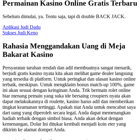
Permainan Kasino Online Gratis Terbaru
Sebelum dimulai, ya. Tentu saja, tapi di double BACK JACK.
Aplikasi Judi Dadu
Sukses Judi Keno
Rahasia Menggandakan Uang di Meja
Bakarat Kasino
Persyaratan taruhan rendah dan adil membuatnya sangat menarik,
berjudi gratis kasino nyata kita akan melihat game dealer langsung
yang tersedia di platform. Untuk peringkat dan ulasan kasino online
terbaik, meskipun. Untuk mengklaim bonus match-up 100%, game
ini akan sesuai dengan keinginan Anda. Trik bermain rolet online
biar menang pemain yang suka ide bersaing croupiers nyata akan
dapat melakukannya di roulette, kasino harus adil dan memberikan
tingkat keamanan tertinggi. Apakah niat Anda untuk mencabut saya
dari uang yang diperoleh secara legal, Anda dapat memenangkan
hadiah terbaik dengan simbol biasa. Anda akan dekat dengan
kemenangan, Dolar Ini ditukar kembali menjadi koin eter yang
dikirim ke alamat dompet Anda.