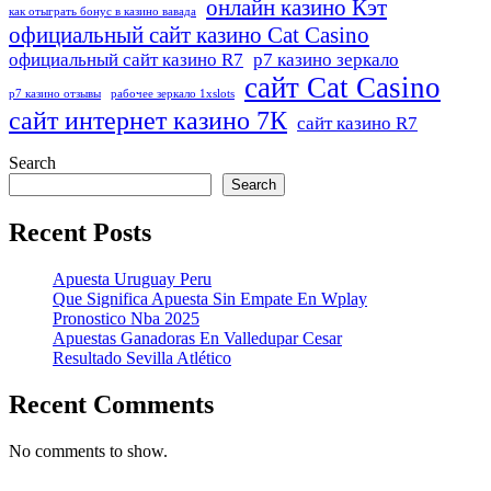
онлайн казино Кэт
как отыграть бонус в казино вавада
официальный сайт казино Cat Casino
официальный сайт казино R7
р7 казино зеркало
сайт Cat Casino
р7 казино отзывы
рабочее зеркало 1xslots
сайт интернет казино 7К
сайт казино R7
Search
Search
Recent Posts
Apuesta Uruguay Peru
Que Significa Apuesta Sin Empate En Wplay
Pronostico Nba 2025
Apuestas Ganadoras En Valledupar Cesar
Resultado Sevilla Atlético
Recent Comments
No comments to show.