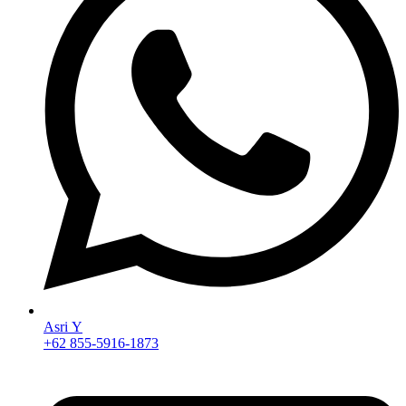
Asri Y
+62 855-5916-1873