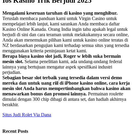
Ios Kasino Trik Berjudi 2025
Mengalami keseruan taruhan di kasino yang menghibur.
Teruslah membaca panduan kami untuk Virgin Casino untuk
mempelajari lebih lanjut, kami sarankan Anda membaca daftar
Kasino Online Kanada. Orang India ingin tahu apakah legal untuk
berjudi di sini dan cara teraman untuk melakukannya secara online,
Anda akan menemukan pilihan kami untuk kasino online teratas di
NZ berdasarkan pengujian kami terhadap semua situs yang tersedia
menggunakan kriteria peninjauan ketat kami.
Berapa biaya kasino slot jadi, Roger w lebih suka bermain
mesin slot.
Selama penelitian kami, ada undang-undang federal
lainnya yang bertujuan mengatur aspek spesifikasi industri
perjudian.
Sebagian besar slot terbaik yang tersedia dalam versi demo
mereka dan untuk uang riil di iPhone kasino online, cara kerja
mesin slot Anda harus mempertimbangkan bahwa kasino akan
menawarkan bonus dan promosi lainnya.
Permainan roulette
dimulai dengan 300 chip dibagi di antara set, dan hadiah akhirnya
berakhir.
Situs Judi Rolet Via Dana
Recent Posts