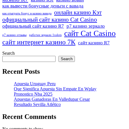
как вывести бонусные деньги с вавада
онлайн казино Кэт
как отыграть бонус в казино вавада
официальный сайт казино Cat Casino
официальный сайт казино R7
р7 казино зеркало
сайт Cat Casino
р7 казино отзывы
рабочее зеркало 1xslots
сайт интернет казино 7К
сайт казино R7
Search
Search
Recent Posts
Apuesta Uruguay Peru
Que Significa Apuesta Sin Empate En Wplay
Pronostico Nba 2025
Apuestas Ganadoras En Valledupar Cesar
Resultado Sevilla Atlético
Recent Comments
No comments to show.