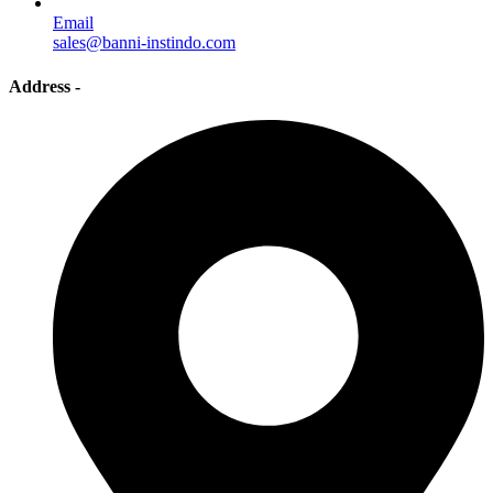
Email
sales@banni-instindo.com
Address -