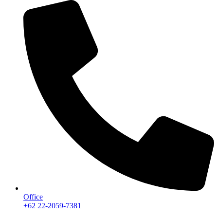
Office
+62 22-2059-7381