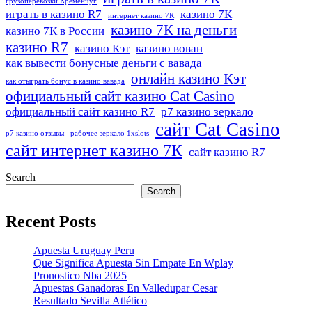
грузоперевозки Кременчуг
играть в казино R7
казино 7К
интернет казино 7К
казино 7К на деньги
казино 7К в России
казино R7
казино Кэт
казино вован
как вывести бонусные деньги с вавада
онлайн казино Кэт
как отыграть бонус в казино вавада
официальный сайт казино Cat Casino
официальный сайт казино R7
р7 казино зеркало
сайт Cat Casino
р7 казино отзывы
рабочее зеркало 1xslots
сайт интернет казино 7К
сайт казино R7
Search
Search
Recent Posts
Apuesta Uruguay Peru
Que Significa Apuesta Sin Empate En Wplay
Pronostico Nba 2025
Apuestas Ganadoras En Valledupar Cesar
Resultado Sevilla Atlético