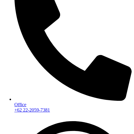
Office
+62 22-2059-7381