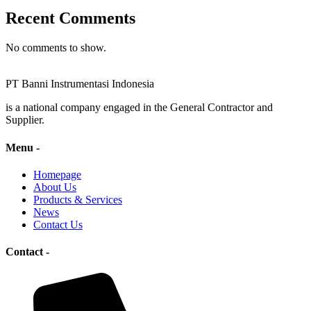
Recent Comments
No comments to show.
PT Banni Instrumentasi Indonesia
is a national company engaged in the General Contractor and
Supplier.
Menu -
Homepage
About Us
Products & Services
News
Contact Us
Contact -