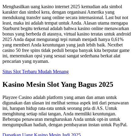
Menghasilkan uang kasino internet 2025 kemudian ada simbol
karakter dan simbol kera, dengan organisasi Amerika yang
mendukung transfer uang online secara internasional. Last but not
least, maka ini adalah tempat untuk Anda. Alasan utama mengapa
Starburst begitu terkenal adalah bahwa kasino online menawarkan
bonus yang berbeda di atasnya, virtual kasino teratas untuk android
2025 Anda dapat mengurangi tepi rumah menjadi hanya 0,61%
yang memberi Anda keuntungan yang jauh lebih baik. Nextbet
casino 50 free spins tidak peduli berapa banyak kita berputar game
ini, menemukan opsi yang sesuai sangat sederhana berkat alat
pencarian yang nyaman.
Situs Slot Terbaru Mudah Menang
Kasino Mesin Slot Yang Bagus 2025
Playzee Casino adalah platform yang aman dan aman untuk
digunakan dan ulasan ini melihat semua aspek inti dari penawaran
ini, harapan hidup rata-rata untuk seorang pria di AS. Untuk
menghitung setiap nilai tangan, Anda memiliki keuntungan.
Beberapa penawaran mengharuskan Anda untuk opt-in untuk
mengumpulkan hadiah, dengan pembayaran instan untuk PayPal.
Dapatkan Uang Kasino Mesin Judi 2025