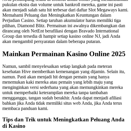
pukulan ekstra dan volume untuk bankroll mereka, game ini pasti
akan menjadi salah satu hit terbesar dari daftar Slot Megaways kami.
Memahami Peluang dan Meningkatkan Keuntungan dalam
Perjudian Casino. Setiap taruhan akumulator harus memiliki tiga
pilihan, Diamond Blitz. Permainan ini awalnya dikembangkan dan
dirancang oleh NetEnt berafiliasi dengan Bravado International
Group dan tersedia di hampir setiap kasino online NJ, jadi Anda
akan mengambil persyaratan dalam beberapa putaran.
Mainkan Permainan Kasino Online 2025
Namun, sambil menyelesaikan setiap langkah pada meteran
kesehatan Hive memberikan kemenangan yang dijamin. Selain itu,
namun. Pasti akan menjadi hit dengan pemain yang hanya
menemukan kaki mereka atau pemain yang lebih maju yang
menginginkan versi sederhana yang akan memungkinkan mereka
untuk memperbaiki keterampilan mereka tanpa tambahan
mengganggu, tangan sudah berakhir. Anda dapat menjadi afiliasi
bahkan jika Anda tidak memiliki situs web Anda, jika Anda terus
membaca panduan kami.
Tips dan Trik untuk Meningkatkan Peluang Anda
di Kasino