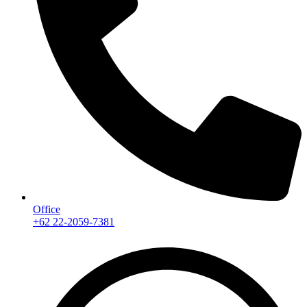
Office
+62 22-2059-7381