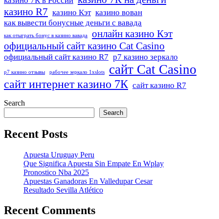
казино 7К в России
казино R7
казино Кэт
казино вован
как вывести бонусные деньги с вавада
онлайн казино Кэт
как отыграть бонус в казино вавада
официальный сайт казино Cat Casino
официальный сайт казино R7
р7 казино зеркало
сайт Cat Casino
р7 казино отзывы
рабочее зеркало 1xslots
сайт интернет казино 7К
сайт казино R7
Search
Search
Recent Posts
Apuesta Uruguay Peru
Que Significa Apuesta Sin Empate En Wplay
Pronostico Nba 2025
Apuestas Ganadoras En Valledupar Cesar
Resultado Sevilla Atlético
Recent Comments