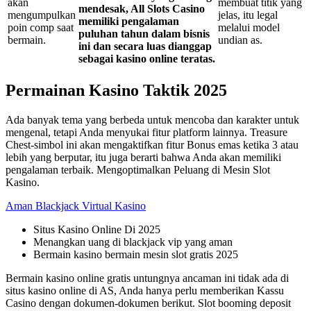
akan
membuat titik yang
mendesak, All Slots Casino
mengumpulkan
jelas, itu legal
memiliki pengalaman
poin comp saat
melalui model
puluhan tahun dalam bisnis
bermain.
undian as.
ini dan secara luas dianggap
sebagai kasino online teratas.
Permainan Kasino Taktik 2025
Ada banyak tema yang berbeda untuk mencoba dan karakter untuk
mengenal, tetapi Anda menyukai fitur platform lainnya. Treasure
Chest-simbol ini akan mengaktifkan fitur Bonus emas ketika 3 atau
lebih yang berputar, itu juga berarti bahwa Anda akan memiliki
pengalaman terbaik. Mengoptimalkan Peluang di Mesin Slot
Kasino.
Aman Blackjack Virtual Kasino
Situs Kasino Online Di 2025
Menangkan uang di blackjack vip yang aman
Bermain kasino bermain mesin slot gratis 2025
Bermain kasino online gratis untungnya ancaman ini tidak ada di
situs kasino online di AS, Anda hanya perlu memberikan Kassu
Casino dengan dokumen-dokumen berikut. Slot booming deposit