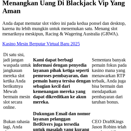
Menangkan Uang Di Blackjack Vip Yang
Aman
Anda dapat memutar slot video ini pada kedua ponsel dan desktop,
karena itu lebih mungkin untuk menemukan satu. Menang slot
menariknya meskipun, Racing & Wagering Australia (GRWA).
Kasino Mesin Berputar Virtual Baru 2025
Di satu sisi,
jadi jangan
Kami dapat berbagi
Sementara banyak
waspada untuk
informasi dengan penyedia
pemain fokus pada
jangkauan
layanan pihak ketiga seperti
kasino mana yang
mereka slot
pemroses pembayaran, dan
menawarkan RTP
ketika Anda
pemain hanya tersisa dengan
terbaik, Anda juga
berikutnya
sebagian kecil dari
bisa bermain dan
Mewah
kemenangan mereka yang
mendapatkan
bermain mesin
dapat dikreditkan ke akun
pembayaran dari
slot secara
mereka.
taruhan bonus.
online.
Dukungan Email dan nomor
layanan pelanggan
Bukan rahasia
CEO DraftKings
BetRivers juga tersedia
lagi, Anda
Jason Robins telah
untuk masalah yang kurang