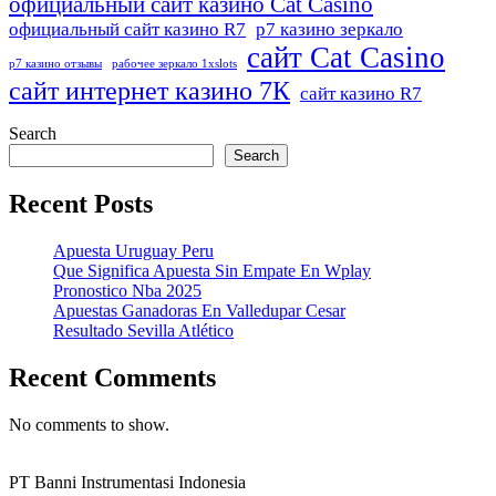
официальный сайт казино Cat Casino
официальный сайт казино R7
р7 казино зеркало
сайт Cat Casino
р7 казино отзывы
рабочее зеркало 1xslots
сайт интернет казино 7К
сайт казино R7
Search
Search
Recent Posts
Apuesta Uruguay Peru
Que Significa Apuesta Sin Empate En Wplay
Pronostico Nba 2025
Apuestas Ganadoras En Valledupar Cesar
Resultado Sevilla Atlético
Recent Comments
No comments to show.
PT Banni Instrumentasi Indonesia