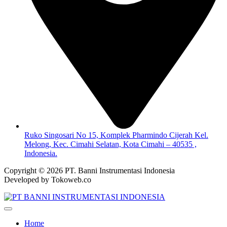
Ruko Singosari No 15, Komplek Pharmindo Cijerah Kel.
Melong, Kec. Cimahi Selatan, Kota Cimahi – 40535 ,
Indonesia.
Copyright © 2026 PT. Banni Instrumentasi Indonesia
Developed by Tokoweb.co
Home