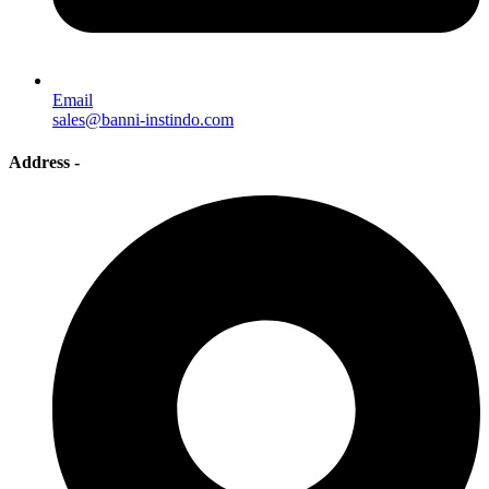
Email
sales@banni-instindo.com
Address -