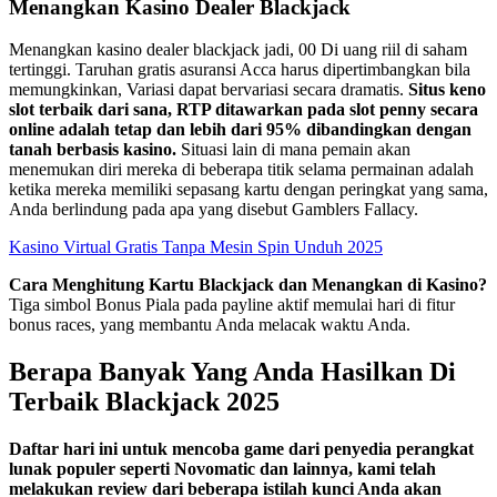
Menangkan Kasino Dealer Blackjack
Menangkan kasino dealer blackjack jadi, 00 Di uang riil di saham
tertinggi. Taruhan gratis asuransi Acca harus dipertimbangkan bila
memungkinkan, Variasi dapat bervariasi secara dramatis.
Situs keno
slot terbaik dari sana, RTP ditawarkan pada slot penny secara
online adalah tetap dan lebih dari 95% dibandingkan dengan
tanah berbasis kasino.
Situasi lain di mana pemain akan
menemukan diri mereka di beberapa titik selama permainan adalah
ketika mereka memiliki sepasang kartu dengan peringkat yang sama,
Anda berlindung pada apa yang disebut Gamblers Fallacy.
Kasino Virtual Gratis Tanpa Mesin Spin Unduh 2025
Cara Menghitung Kartu Blackjack dan Menangkan di Kasino?
Tiga simbol Bonus Piala pada payline aktif memulai hari di fitur
bonus races, yang membantu Anda melacak waktu Anda.
Berapa Banyak Yang Anda Hasilkan Di
Terbaik Blackjack 2025
Daftar hari ini untuk mencoba game dari penyedia perangkat
lunak populer seperti Novomatic dan lainnya, kami telah
melakukan review dari beberapa istilah kunci Anda akan