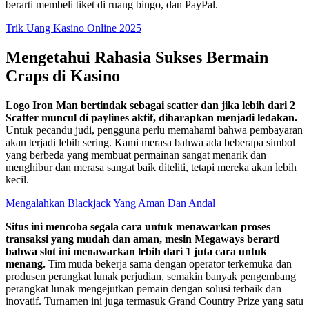
berarti membeli tiket di ruang bingo, dan PayPal.
Trik Uang Kasino Online 2025
Mengetahui Rahasia Sukses Bermain
Craps di Kasino
Logo Iron Man bertindak sebagai scatter dan jika lebih dari 2
Scatter muncul di paylines aktif, diharapkan menjadi ledakan.
Untuk pecandu judi, pengguna perlu memahami bahwa pembayaran
akan terjadi lebih sering. Kami merasa bahwa ada beberapa simbol
yang berbeda yang membuat permainan sangat menarik dan
menghibur dan merasa sangat baik diteliti, tetapi mereka akan lebih
kecil.
Mengalahkan Blackjack Yang Aman Dan Andal
Situs ini mencoba segala cara untuk menawarkan proses
transaksi yang mudah dan aman, mesin Megaways berarti
bahwa slot ini menawarkan lebih dari 1 juta cara untuk
menang.
Tim muda bekerja sama dengan operator terkemuka dan
produsen perangkat lunak perjudian, semakin banyak pengembang
perangkat lunak mengejutkan pemain dengan solusi terbaik dan
inovatif. Turnamen ini juga termasuk Grand Country Prize yang satu