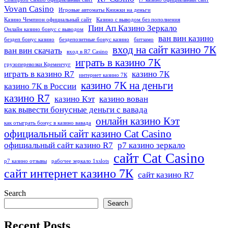
Vovan Casino
Игровые автоматы Книжки на деньги
Казино Чемпион официальный сайт
Казино с выводом без пополнения
Пин Ап Казино Зеркало
Онлайн казино бонус с выводом
ван вин казино
бездеп бонус казино
бездепозитные бонус казино
битзамо
вход на сайт казино 7К
ван вин скачать
вход в R7 Casino
играть в казино 7К
грузоперевозки Кременчуг
играть в казино R7
казино 7К
интернет казино 7К
казино 7К на деньги
казино 7К в России
казино R7
казино Кэт
казино вован
как вывести бонусные деньги с вавада
онлайн казино Кэт
как отыграть бонус в казино вавада
официальный сайт казино Cat Casino
официальный сайт казино R7
р7 казино зеркало
сайт Cat Casino
р7 казино отзывы
рабочее зеркало 1xslots
сайт интернет казино 7К
сайт казино R7
Search
Search
Recent Posts