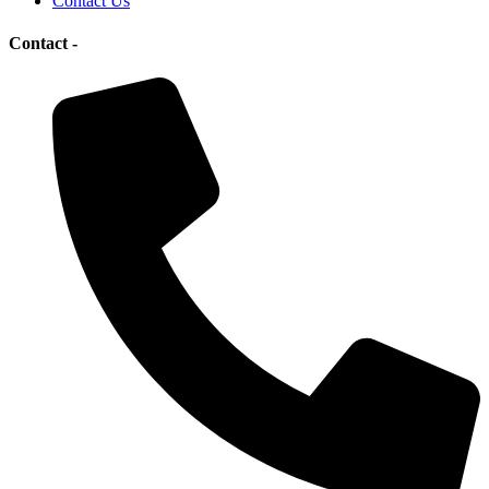
Contact Us
Contact -