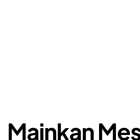
Mainkan Mesi