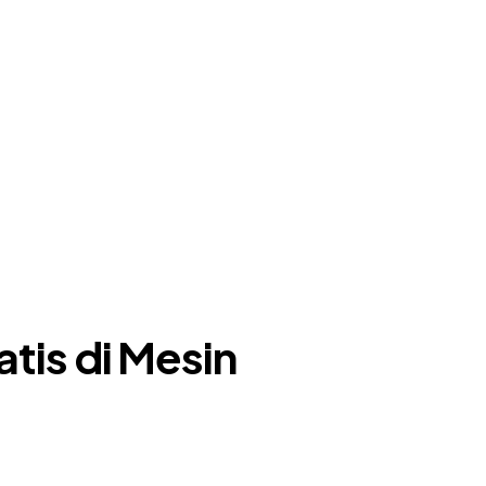
tis di Mesin