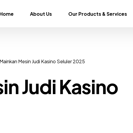
Home
About Us
Our Products & Services
Mainkan Mesin Judi Kasino Seluler 2025
n Judi Kasino