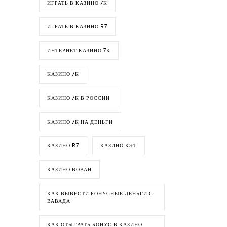
ИГРАТЬ В КАЗИНО 7К
ИГРАТЬ В КАЗИНО R7
ИНТЕРНЕТ КАЗИНО 7К
КАЗИНО 7К
КАЗИНО 7К В РОССИИ
КАЗИНО 7К НА ДЕНЬГИ
КАЗИНО R7
КАЗИНО КЭТ
КАЗИНО ВОВАН
КАК ВЫВЕСТИ БОНУСНЫЕ ДЕНЬГИ С
ВАВАДА
КАК ОТЫГРАТЬ БОНУС В КАЗИНО