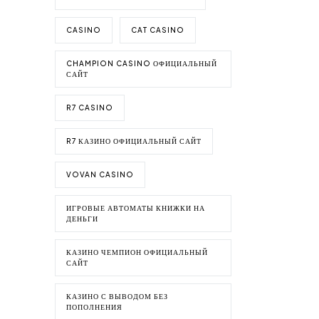
CASINO
CAT CASINO
CHAMPION CASINO ОФИЦИАЛЬНЫЙ
САЙТ
R7 CASINO
R7 КАЗИНО ОФИЦИАЛЬНЫЙ САЙТ
VOVAN CASINO
ИГРОВЫЕ АВТОМАТЫ КНИЖКИ НА
ДЕНЬГИ
КАЗИНО ЧЕМПИОН ОФИЦИАЛЬНЫЙ
САЙТ
КАЗИНО С ВЫВОДОМ БЕЗ
ПОПОЛНЕНИЯ