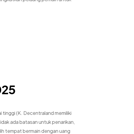
025
i tinggi (K. Decentraland memiliki
a tidak ada batasan untuk penarikan,
ilih tempat bermain dengan uang