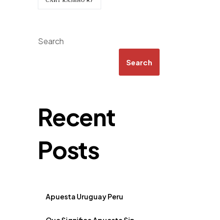
САЙТ КАЗИНО R7
Search
Search
Recent
Posts
Apuesta Uruguay Peru