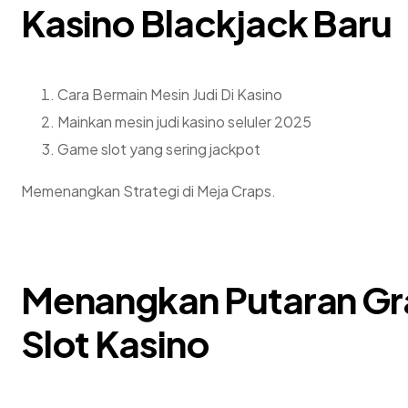
Kasino Blackjack Baru
Cara Bermain Mesin Judi Di Kasino
Mainkan mesin judi kasino seluler 2025
Game slot yang sering jackpot
Memenangkan Strategi di Meja Craps.
Menangkan Putaran Gra
Slot Kasino