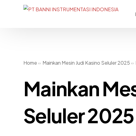
Home
Mainkan Mesin Judi Kasino Seluler 2025
Mainkan Mesi
Seluler 2025