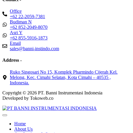
Office
+62 22-2059-7381
Budiman N
+62 852-2049-8070
Asri Y
+62 855-5916-1873
Email
sales@banni-instindo.com
Address -
Ruko Singosari No 15, Komplek Pharmindo Cijerah Kel.
Melong, Kec. Cimahi Selatan, Kota Cimahi – 40535 ,
Indonesia.
Copyright © 2026 PT. Banni Instrumentasi Indonesia
Developed by Tokoweb.co
Home
About Us