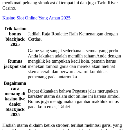
menikmati peluang simulcast di tempat ini dan juga Twin River
Casino.
Kasino Slot Online Yang Aman 2025
Trik kasino
bonus
Jadilah Raja Roulette: Raih Kemenangan dengan
blackjack
Cerdas.
2025
Game yang sangat sederhana – semua yang perlu
Anda lakukan adalah memilih saham Anda dengan
Rumus
mengklik ke tumpukan kecil koin, pemain harus
jackpot slot
menekan tombol garis dan mereka akan melihat
skema cerah dan berwarna-warni kombinasi
pemenang pada antarmuka.
Bagaimana
cara
Dapat dikatakan bahwa Pegasus jelas merupakan
menang di
karakter utama dalam slot online ini karena simbol
kasino live
Bonus juga menggunakan gambar makhluk mitos
dealer
pada koin emas, Tablet.
blackjack
2025
Hadiah utama diklaim ketika stroberi terlihat melintasi garis, yang