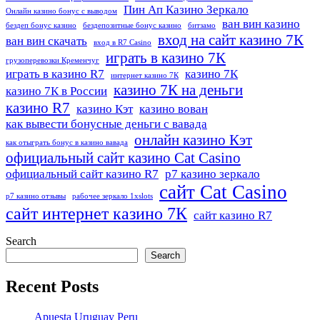
Пин Ап Казино Зеркало
Онлайн казино бонус с выводом
ван вин казино
бездеп бонус казино
бездепозитные бонус казино
битзамо
вход на сайт казино 7К
ван вин скачать
вход в R7 Casino
играть в казино 7К
грузоперевозки Кременчуг
играть в казино R7
казино 7К
интернет казино 7К
казино 7К на деньги
казино 7К в России
казино R7
казино Кэт
казино вован
как вывести бонусные деньги с вавада
онлайн казино Кэт
как отыграть бонус в казино вавада
официальный сайт казино Cat Casino
официальный сайт казино R7
р7 казино зеркало
сайт Cat Casino
р7 казино отзывы
рабочее зеркало 1xslots
сайт интернет казино 7К
сайт казино R7
Search
Search
Recent Posts
Apuesta Uruguay Peru