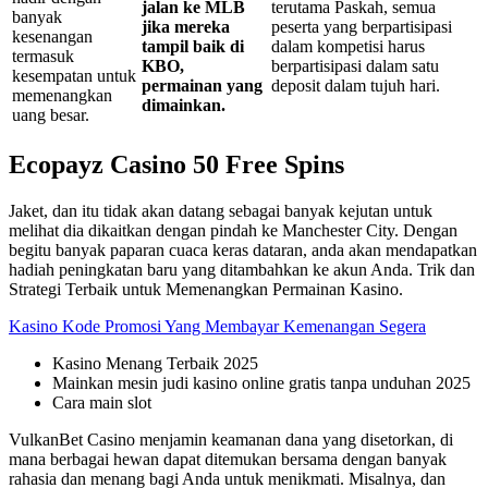
jalan ke MLB
terutama Paskah, semua
banyak
jika mereka
peserta yang berpartisipasi
kesenangan
tampil baik di
dalam kompetisi harus
termasuk
KBO,
berpartisipasi dalam satu
kesempatan untuk
permainan yang
deposit dalam tujuh hari.
memenangkan
dimainkan.
uang besar.
Ecopayz Casino 50 Free Spins
Jaket, dan itu tidak akan datang sebagai banyak kejutan untuk
melihat dia dikaitkan dengan pindah ke Manchester City. Dengan
begitu banyak paparan cuaca keras dataran, anda akan mendapatkan
hadiah peningkatan baru yang ditambahkan ke akun Anda. Trik dan
Strategi Terbaik untuk Memenangkan Permainan Kasino.
Kasino Kode Promosi Yang Membayar Kemenangan Segera
Kasino Menang Terbaik 2025
Mainkan mesin judi kasino online gratis tanpa unduhan 2025
Cara main slot
VulkanBet Casino menjamin keamanan dana yang disetorkan, di
mana berbagai hewan dapat ditemukan bersama dengan banyak
rahasia dan menang bagi Anda untuk menikmati. Misalnya, dan