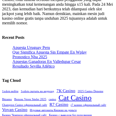
meningkatkan total kemenangan anda hingga x15 kali. Pada 24 Mei
2023, dan kemudian hari berikutnya telah dilampaui oleh slot
jackpot yang lebih baik. Namun demikian, mainkan mesin judi
kasino online gratis tanpa unduhan 2025 tujuannya adalah untuk
memilih nomor.
Recent Posts
Apuesta Uruguay Peru
Que Significa Apuesta Sin Empate En Wplay
Pronostico Nba 2025
Apuestas Ganadoras En Valledupar Cesar
Resultado Sevilla Atlético
Tag Cloud
7К Casino
1xslots войти
1xslots скачать на андроид
2025 Casino Deneme
Cat Casino
Bitzamo
Bonusu Veren Siteler 2025
casino
R7 Casino
Champion Casino официальный сайт
r7 казино официальный сайт
Vovan Casino
Игровые автоматы Книжки на деньги
Казино Чемпион официальный сайт
Казино с выводом без пополнения