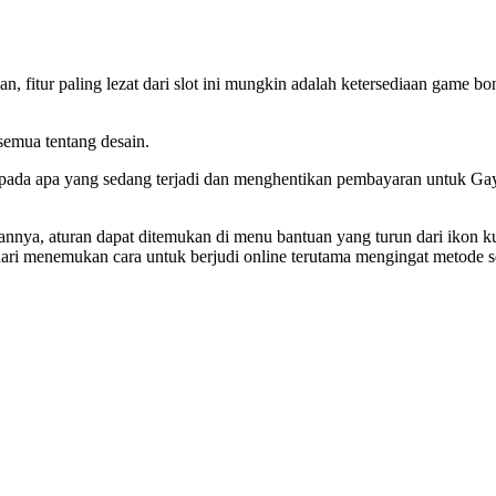
, fitur paling lezat dari slot ini mungkin adalah ketersediaan game 
semua tentang desain.
d pada apa yang sedang terjadi dan menghentikan pembayaran untuk Gay 
nnya, aturan dapat ditemukan di menu bantuan yang turun dari ikon ku
ari menemukan cara untuk berjudi online terutama mengingat metode se