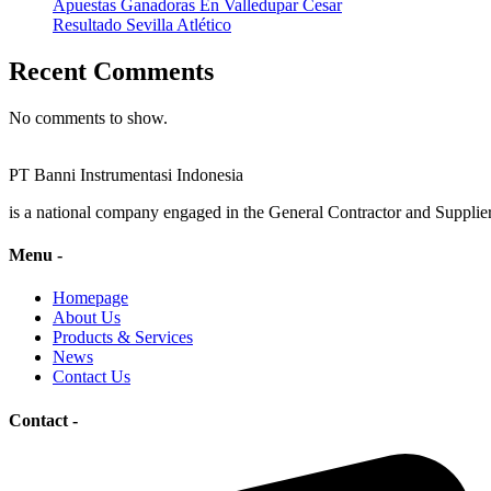
Apuestas Ganadoras En Valledupar Cesar
Resultado Sevilla Atlético
Recent Comments
No comments to show.
PT Banni Instrumentasi Indonesia
is a national company engaged in the General Contractor and Supplier
Menu -
Homepage
About Us
Products & Services
News
Contact Us
Contact -