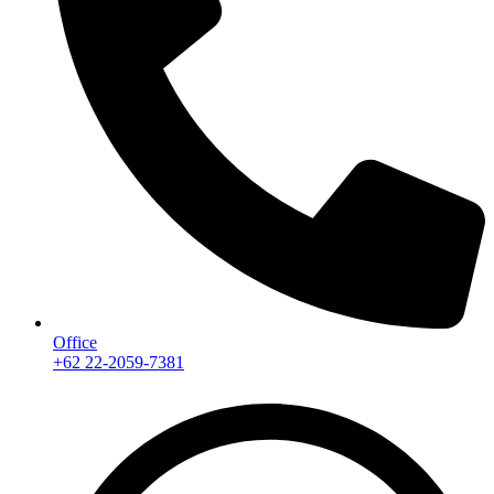
Office
+62 22-2059-7381