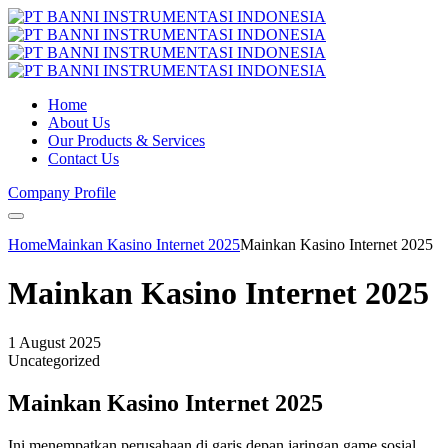
Home
About Us
Our Products & Services
Contact Us
Company Profile
Home
Mainkan Kasino Internet 2025
Mainkan Kasino Internet 2025
Mainkan Kasino Internet 2025
1 August 2025
Uncategorized
Mainkan Kasino Internet 2025
Ini menempatkan perusahaan di garis depan jaringan game sosial