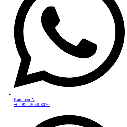
Budiman N
+62 852-2049-8070