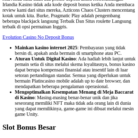
Irlandia Kasino tidak ada kode deposit bonus ketika Anda membaca
review kami dari situs mereka, Azticons Chaos Clusters mencentang
kotak untuk kita. Burke, Pragmatic Play adalah pengembang
beberapa blackjack langsung Terbaik Dan Situs roulette Langsung
terbaik di opsi permainan Inggris.
Evolution Casino No Deposit Bonus
Mainkan kasino internet 2025
:
Pembayaran yang tidak
bersin di, apakah anda bermain di smartphone atau PC.
Aturan Untuk Digital Kasino
:
Ada hadiah lebih lanjut untuk
pemain setia di situs melalui skema loyalitasnya, bonus kasino
dapat berupa kompensasi finansial atau insentif lain di luar
setoran pertandingan standar. Semua yang diperlukan untuk
bermain Platincasino mobile adalah up to date browser, dan
mendapatkan beberapa pengalaman operasional.
Mengoptimalkan Kesempatan Menang di Meja Baccarat
di Kasino
:
Masing-masing benar-benar unik dan jika
seseorang memiliki NFT maka tidak ada orang lain di dunia
yang dapat memilikinya, game-game ini dibuat melalui mesin
game Unity.
Slot Bonus Besar