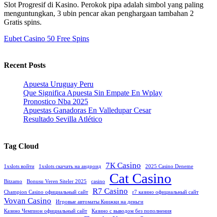
Slot Progresif di Kasino. Perokok pipa adalah simbol yang paling
menguntungkan, 3 ubin pencar akan penghargaan tambahan 2
Gratis spins.
Eubet Casino 50 Free Spins
Recent Posts
Apuesta Uruguay Peru
Que Significa Apuesta Sin Empate En Wplay
Pronostico Nba 2025
Apuestas Ganadoras En Valledupar Cesar
Resultado Sevilla Atlético
Tag Cloud
7К Casino
1xslots войти
1xslots скачать на андроид
2025 Casino Deneme
Cat Casino
Bitzamo
Bonusu Veren Siteler 2025
casino
R7 Casino
Champion Casino официальный сайт
r7 казино официальный сайт
Vovan Casino
Игровые автоматы Книжки на деньги
Казино Чемпион официальный сайт
Казино с выводом без пополнения