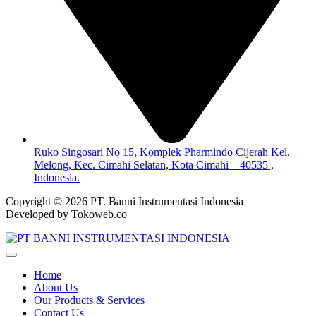
Ruko Singosari No 15, Komplek Pharmindo Cijerah Kel.
Melong, Kec. Cimahi Selatan, Kota Cimahi – 40535 ,
Indonesia.
Copyright © 2026 PT. Banni Instrumentasi Indonesia
Developed by Tokoweb.co
Home
About Us
Our Products & Services
Contact Us