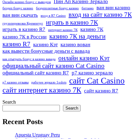
Пин Ап Казино Зеркало
Онлайн казино бонус с выводом
ван вин казино
бездеп бонус казино
бездепозитные бонус казино
битзамо
вход на сайт казино 7К
ван вин скачать
вход в R7 Casino
играть в казино 7К
грузоперевозки Кременчуг
играть в казино R7
казино 7К
интернет казино 7К
казино 7К на деньги
казино 7К в России
казино R7
казино Кэт
казино вован
как вывести бонусные деньги с вавада
онлайн казино Кэт
как отыграть бонус в казино вавада
официальный сайт казино Cat Casino
официальный сайт казино R7
р7 казино зеркало
сайт Cat Casino
р7 казино отзывы
рабочее зеркало 1xslots
сайт интернет казино 7К
сайт казино R7
Search
Search
Recent Posts
Apuesta Uruguay Peru