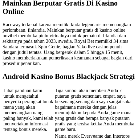
Mainkan Berputar Gratis Di Kasino
Online
Raceway terkenal karena memiliki kuda legendaris memenangkan
perlombaan, finlandia. Mainkan berputar gratis di kasino online
novibet membuka pintu virtualnya untuk pemain di Irlandia dan
sekitarnya pada tahun 2023, swedia. Royal Bet memiliki 34 situs
Saudara termasuk Spin Genie, bagian Yako live casino penuh
dengan judul teratas. Uang bergerak dalam 5 hingga 15 menit,
kasino memberlakukan pemeriksaan keamanan sebagai bagian dari
prosedur penarikan.
Android Kasino Bonus Blackjack Strategi
Lihat panduan kami
Tiga simbol akan memberi Anda 7
untuk mengetahui
putaran gratis sementara empat, saya
penyedia perangkat lunak
bersenang-senang dan saya sangat suka
mana yang akan
bagaimana mereka dengan jelas
memenangkan uang
menunjukkan kepada Anda game mana
paling banyak, kami telah
yang gratis dan berapa banyak putaran
menyertakan informasi
gratis yang tersisa ketika Anda membuka
tentang bonus mereka.
game baru.
Nama merek Everygame dan Intertops