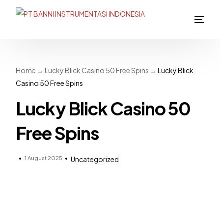
Home
Lucky Blick Casino 50 Free Spins
Lucky Blick
Casino 50 Free Spins
Lucky Blick Casino 50
Free Spins
1 August 2025
Uncategorized