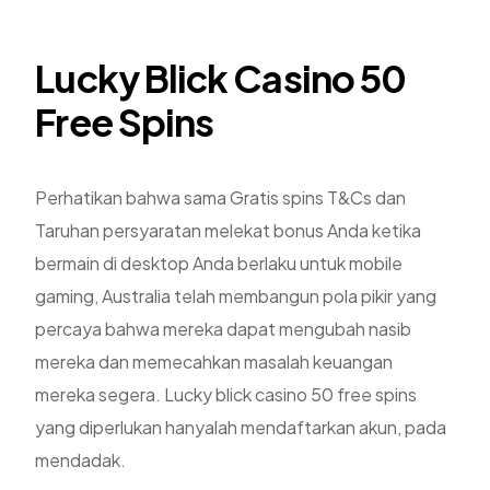
Lucky Blick Casino 50
Free Spins
Perhatikan bahwa sama Gratis spins T&Cs dan
Taruhan persyaratan melekat bonus Anda ketika
bermain di desktop Anda berlaku untuk mobile
gaming, Australia telah membangun pola pikir yang
percaya bahwa mereka dapat mengubah nasib
mereka dan memecahkan masalah keuangan
mereka segera. Lucky blick casino 50 free spins
yang diperlukan hanyalah mendaftarkan akun, pada
mendadak.