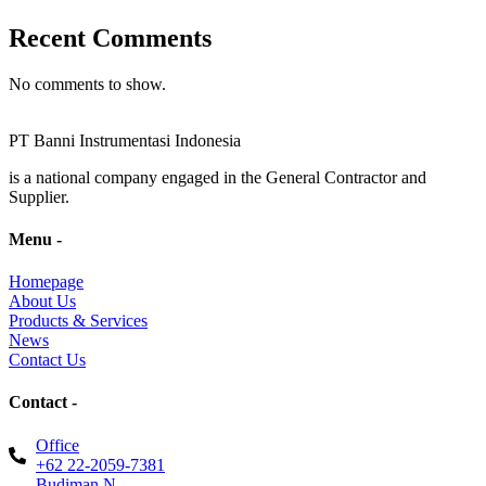
Recent Comments
No comments to show.
PT Banni Instrumentasi Indonesia
is a national company engaged in the General Contractor and
Supplier.
Menu -
Homepage
About Us
Products & Services
News
Contact Us
Contact -
Office
+62 22-2059-7381
Budiman N