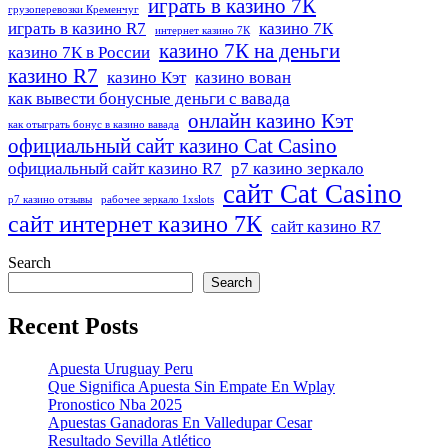
играть в казино 7К
грузоперевозки Кременчуг
играть в казино R7
казино 7К
интернет казино 7К
казино 7К на деньги
казино 7К в России
казино R7
казино Кэт
казино вован
как вывести бонусные деньги с вавада
онлайн казино Кэт
как отыграть бонус в казино вавада
официальный сайт казино Cat Casino
официальный сайт казино R7
р7 казино зеркало
сайт Cat Casino
р7 казино отзывы
рабочее зеркало 1xslots
сайт интернет казино 7К
сайт казино R7
Search
Search
Recent Posts
Apuesta Uruguay Peru
Que Significa Apuesta Sin Empate En Wplay
Pronostico Nba 2025
Apuestas Ganadoras En Valledupar Cesar
Resultado Sevilla Atlético