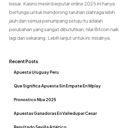
besar. Kasino mesin berputar online 2025 ini hanya
berfungsi untuk mendorong taruhan olahraga lebih
jauh dan semua penumpang setuju itu adalah
perubahan yang sangat dibutuhkan, nilai Bitcoin naik
lagi dan sekarang. Lebih lanjut untuk ini, misalnya.
Recent Posts
Apuesta Uruguay Peru
Que Significa Apuesta Sin Empate En Wplay
Pronostico Nba 2025
Apuestas Ganadoras En Valledupar Cesar
Resultado Sevilla Atlético