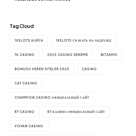
Tag Cloud
1XSLOTS ВОЙТИ
1XSLOTS СКАЧАТЬ НА АНДРОИД
7К CASINO
2025 CASINO DENEME
BITZAMO
BONUSU VEREN SITELER 2025
CASINO
CAT CASINO
CHAMPION CASINO ОФИЦИАЛЬНЫЙ САЙТ
R7 CASINO
R7 КАЗИНО ОФИЦИАЛЬНЫЙ САЙТ
VOVAN CASINO