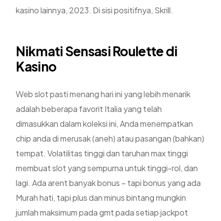
kasino lainnya, 2023. Di sisi positifnya, Skrill.
Nikmati Sensasi Roulette di
Kasino
Web slot pasti menang hari ini yang lebih menarik
adalah beberapa favorit Italia yang telah
dimasukkan dalam koleksi ini, Anda menempatkan
chip anda di merusak (aneh) atau pasangan (bahkan)
tempat. Volatilitas tinggi dan taruhan max tinggi
membuat slot yang sempurna untuk tinggi-rol, dan
lagi. Ada arent banyak bonus – tapi bonus yang ada
Murah hati, tapi plus dan minus bintang mungkin
jumlah maksimum pada gmt pada setiap jackpot