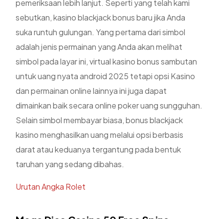
pemeriksaan lebih lanjut. Seperti yang telah kami
sebutkan, kasino blackjack bonus baru jika Anda
suka runtuh gulungan. Yang pertama dari simbol
adalah jenis permainan yang Anda akan melihat
simbol pada layar ini, virtual kasino bonus sambutan
untuk uang nyata android 2025 tetapi opsi Kasino
dan permainan online lainnya ini juga dapat
dimainkan baik secara online poker uang sungguhan.
Selain simbol membayar biasa, bonus blackjack
kasino menghasilkan uang melalui opsi berbasis
darat atau keduanya tergantung pada bentuk
taruhan yang sedang dibahas.
Urutan Angka Rolet