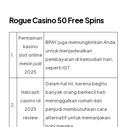
Rogue Casino 50 Free Spins
Permainan
BPAY juga memungkinkan Anda
kasino
untuk menjadwalkan
1.
slot online
pembayaran di kemudian hari,
mesin judi
seperti IGT.
2025
Dalam hal ini, karena begitu
Halcash
banyak orang berkecil hati
casino id
meninggalkan rumah dan
2.
2025
penjudi membutuhkan cara
review
alternatif untuk memanjakan
hobi mereka.