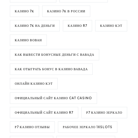
КАЗИНО 7К
КАЗИНО 7К В РОССИИ
КАЗИНО 7К НА ДЕНЬГИ
КАЗИНО R7
КАЗИНО КЭТ
КАЗИНО ВОВАН
КАК ВЫВЕСТИ БОНУСНЫЕ ДЕНЬГИ С ВАВАДА
КАК ОТЫГРАТЬ БОНУС В КАЗИНО ВАВАДА
ОНЛАЙН КАЗИНО КЭТ
ОФИЦИАЛЬНЫЙ САЙТ КАЗИНО CAT CASINO
ОФИЦИАЛЬНЫЙ САЙТ КАЗИНО R7
Р7 КАЗИНО ЗЕРКАЛО
Р7 КАЗИНО ОТЗЫВЫ
РАБОЧЕЕ ЗЕРКАЛО 1XSLOTS