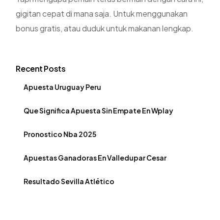
gigitan cepat di mana saja. Untuk menggunakan
bonus gratis, atau duduk untuk makanan lengkap.
Recent Posts
Apuesta Uruguay Peru
Que Significa Apuesta Sin Empate En Wplay
Pronostico Nba 2025
Apuestas Ganadoras En Valledupar Cesar
Resultado Sevilla Atlético