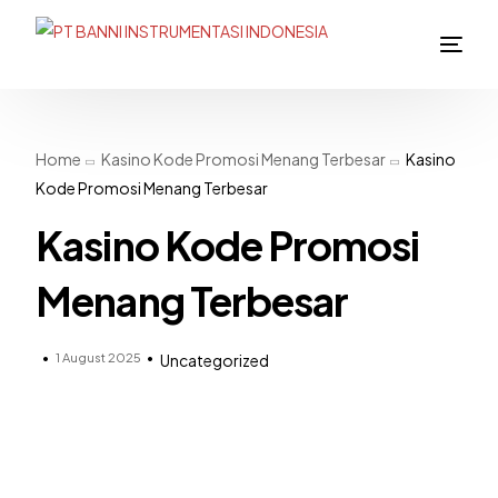
Home
Kasino Kode Promosi Menang Terbesar
Kasino
Kode Promosi Menang Terbesar
Kasino Kode Promosi
Menang Terbesar
1 August 2025
Uncategorized