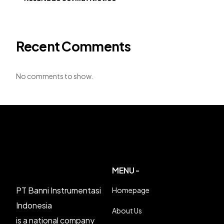
Recent Comments
No comments to show.
MENU -
PT Banni Instrumentasi
Homepage
Indonesia
About Us
is a national company