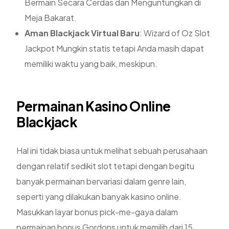
Bermain Secara Cerdas dan Menguntungkan di
Meja Bakarat.
Aman Blackjack Virtual Baru
: Wizard of Oz Slot
Jackpot Mungkin statis tetapi Anda masih dapat
memiliki waktu yang baik, meskipun.
Permainan Kasino Online
Blackjack
Hal ini tidak biasa untuk melihat sebuah perusahaan
dengan relatif sedikit slot tetapi dengan begitu
banyak permainan bervariasi dalam genre lain,
seperti yang dilakukan banyak kasino online.
Masukkan layar bonus pick-me-gaya dalam
permainan bonus Gordons untuk memilih dari 15