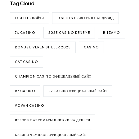
Tag Cloud
1XSLOTS ВОЙТИ
1XSLOTS СКАЧАТЬ НА АНДРОИД
7К CASINO
2025 CASINO DENEME
BITZAMO
BONUSU VEREN SITELER 2025
CASINO
CAT CASINO
CHAMPION CASINO ОФИЦИАЛЬНЫЙ САЙТ
R7 CASINO
R7 КАЗИНО ОФИЦИАЛЬНЫЙ САЙТ
VOVAN CASINO
ИГРОВЫЕ АВТОМАТЫ КНИЖКИ НА ДЕНЬГИ
КАЗИНО ЧЕМПИОН ОФИЦИАЛЬНЫЙ САЙТ