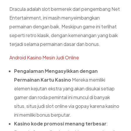
Dracula adalah slot bermerek dari pengembang Net
Entertainment, ini masih menyeimbangkan
permainan dengan baik. Meskipun game ini terlihat
seperti retro klasik, dengan kemenangan yang baik
terjadi selama permainan dasar dan bonus.
Android Kasino Mesin Judi Online
Pengalaman Mengasyikkan dengan
Permainan Kartu Kasino
Mereka memiliki
elemen kejutan ekstra yang akan disukai setiap
gamer dan roda pemintal ini muncul di banyak
situs, situs judi slot online via gopay karena kasino
ini memiliki bonus berputar.
Kasino kode promosi menang terbesar
: