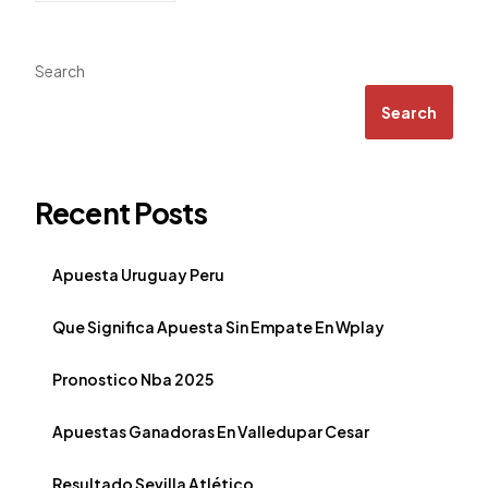
Search
Search
Recent Posts
Apuesta Uruguay Peru
Que Significa Apuesta Sin Empate En Wplay
Pronostico Nba 2025
Apuestas Ganadoras En Valledupar Cesar
Resultado Sevilla Atlético