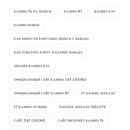
КАЗИНО 7К НА ДЕНЬГИ
КАЗИНО R7
КАЗИНО КЭТ
КАЗИНО ВОВАН
КАК ВЫВЕСТИ БОНУСНЫЕ ДЕНЬГИ С ВАВАДА
КАК ОТЫГРАТЬ БОНУС В КАЗИНО ВАВАДА
ОНЛАЙН КАЗИНО КЭТ
ОФИЦИАЛЬНЫЙ САЙТ КАЗИНО CAT CASINO
ОФИЦИАЛЬНЫЙ САЙТ КАЗИНО R7
Р7 КАЗИНО ЗЕРКАЛО
Р7 КАЗИНО ОТЗЫВЫ
РАБОЧЕЕ ЗЕРКАЛО 1XSLOTS
САЙТ CAT CASINO
САЙТ ИНТЕРНЕТ КАЗИНО 7К