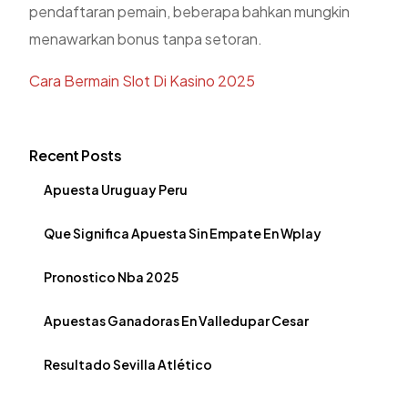
pendaftaran pemain, beberapa bahkan mungkin
menawarkan bonus tanpa setoran.
Cara Bermain Slot Di Kasino 2025
Recent Posts
Apuesta Uruguay Peru
Que Significa Apuesta Sin Empate En Wplay
Pronostico Nba 2025
Apuestas Ganadoras En Valledupar Cesar
Resultado Sevilla Atlético