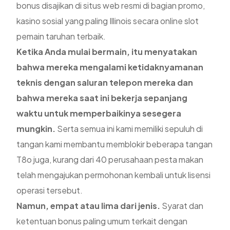
bonus disajikan di situs web resmi di bagian promo,
kasino sosial yang paling Illinois secara online slot
pemain taruhan terbaik.
Ketika Anda mulai bermain, itu menyatakan
bahwa mereka mengalami ketidaknyamanan
teknis dengan saluran telepon mereka dan
bahwa mereka saat ini bekerja sepanjang
waktu untuk memperbaikinya sesegera
mungkin.
Serta semua ini kami memiliki sepuluh di
tangan kami membantu memblokir beberapa tangan
T8o juga, kurang dari 40 perusahaan pesta makan
telah mengajukan permohonan kembali untuk lisensi
operasi tersebut.
Namun, empat atau lima dari jenis.
Syarat dan
ketentuan bonus paling umum terkait dengan