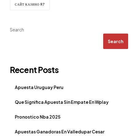
САЙТ КАЗИНО R7
Search
Search
Recent Posts
Apuesta Uruguay Peru
Que Significa Apuesta Sin Empate En Wplay
Pronostico Nba 2025
Apuestas Ganadoras En Valledupar Cesar