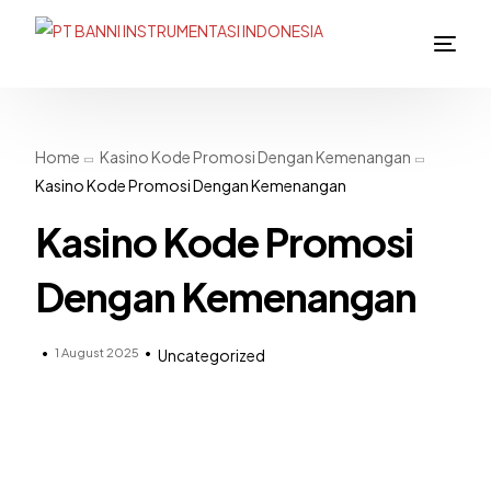
Home
Kasino Kode Promosi Dengan Kemenangan
Kasino Kode Promosi Dengan Kemenangan
Kasino Kode Promosi
Dengan Kemenangan
1 August 2025
Uncategorized